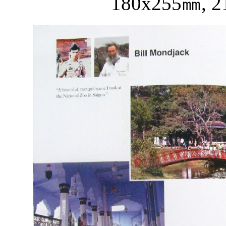
180x255
㎜
, 