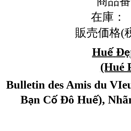
商品番号
在庫
販売価格
(
Hu
Đ
ế
ẹ
(Hué P
Bulletin des Amis du VIe
B
n C
Đô Hu
), Nh
ạ
ố
ế