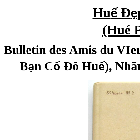
Hu
Đ
ế
ẹ
(Hué P
Bulletin des Amis du VIe
B
n C
Đô Hu
), Nh
ạ
ố
ế