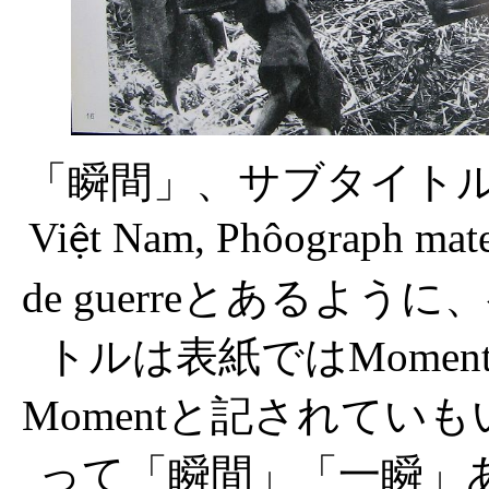
「瞬間」、サブタイト
Vi
t Nam, Phôograph mate
ệ
de guerre
とあるように、
トルは表紙では
Moment
Moment
と記されていも
って「瞬間」「一瞬」