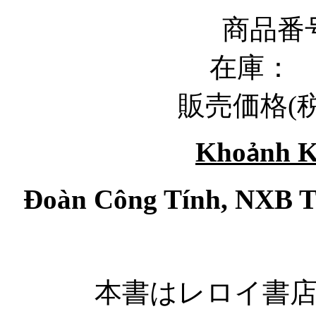
商品番号
在庫
販売価格
(
Kho
nh 
ả
Đoàn Công Tính, NXB 
本書はレロイ書