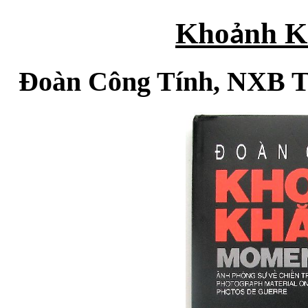
Kho
nh K
ả
Đoàn Công Tính, NXB 