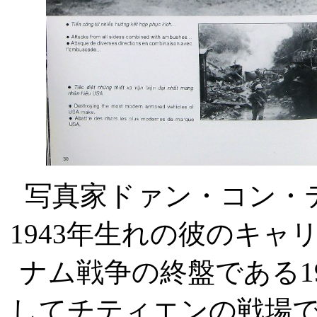
写真家ドァン・コン・
1943
年生れの彼のキャ
ナム戦争の終盤である
1
してチティエンの戦場