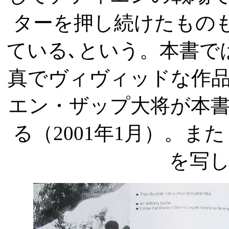
ターを押し続けたもの
ている､という。本書で
真でヴィヴィッドな作
エン・ザップ大将が本
る（
2001
年
1
月）。また
を写