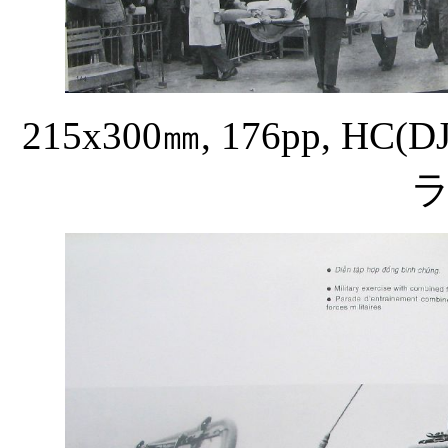
215x300
㎜
, 176pp, HC(DJ