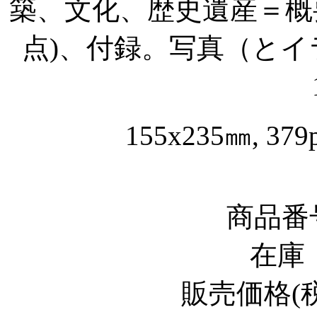
築、文化、歴史遺産＝概
点
)
、付録。写真（とイ
155x235
㎜
, 379
商品番
在庫
販売価格
(