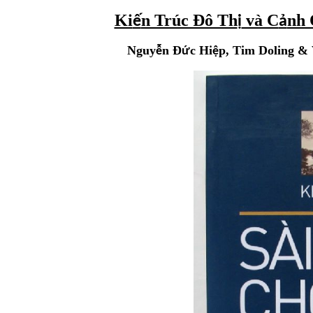
Ki
n Trúc Đô Th
và C
nh 
ế
ị
ả
Nguy
n Đ
c Hi
p, Tim Doling &
ễ
ứ
ệ