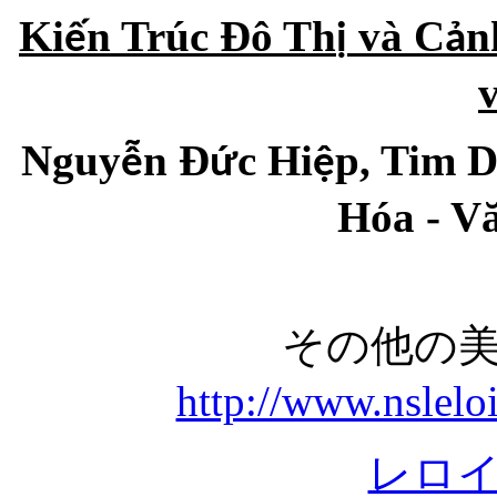
Ki
n Trúc Đô Th
và C
n
ế
ị
ả
Nguy
n Đ
c Hi
p, Tim 
ễ
ứ
ệ
Hóa - V
その他の
http://www.nslelo
レロ