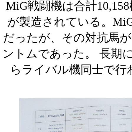
MiG
戦闘機は合計
10,158
が製造されている。
Mi
だったが、その対抗馬が
ントムであった。
長期
らライバル機同士で行