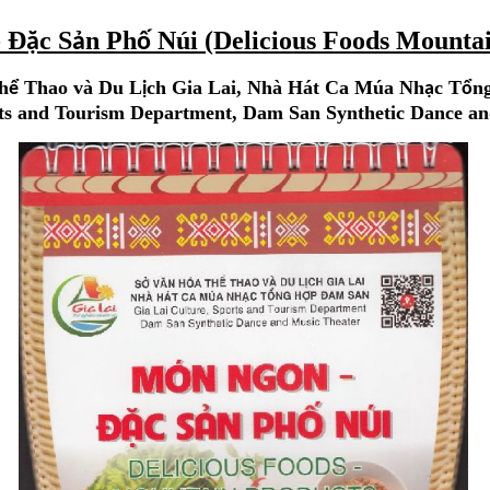
 Đ
c S
n Ph
Núi (Delicious Foods Mountai
ặ
ả
ố
h
Thao và Du L
ch Gia Lai, Nhà Hát Ca Múa Nh
c T
n
ể
ị
ạ
ổ
rts and Tourism Department, Dam San Synthetic Dance an