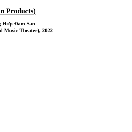
n Products)
g H
p Đam San
ợ
d Music Theater), 2022