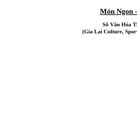
Món Ngon -
S
Văn Hóa T
ỏ
(Gia Lai Culture, Spo