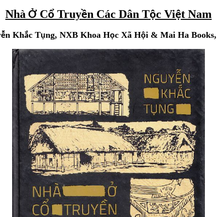
Nhà
C
Truy
n Các Dân T
c Vi
t Nam
Ở
ổ
ề
ộ
ệ
y
n Kh
c T
ng, NXB Khoa H
c Xã H
i & Mai Ha Books,
ễ
ắ
ụ
ọ
ộ