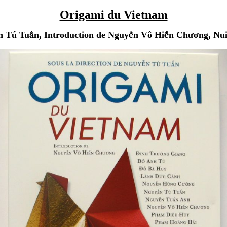
Origami du Vietnam
n Tú Tu
ấ
n, Introduction de Nguy
ễ
n Vô Hi
ế
n Ch
ươ
ng, N