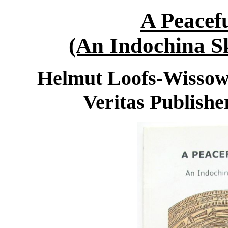
A Peacef
(An Indochina S
Helmut Loofs-Wissowa
Veritas Publis