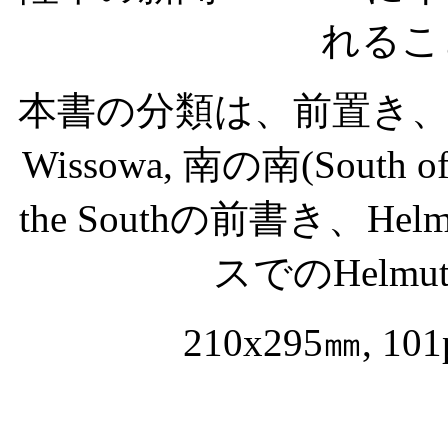
れるこ
本書の分類は、前置き
Wissowa,
南の南
(South of
the South
の前書き、
Helm
スでの
Helmu
210x295
㎜
, 10