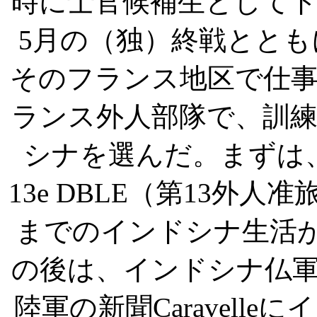
時に士官候補生として
5
月の（独）終戦ととも
そのフランス地区で仕
ランス外人部隊で、訓
シナを選んだ。まずは
13e DBLE
（第
13
外人准
までのインドシナ生活
の後は、インドシナ仏
陸軍の新聞
Caravelle
にイ