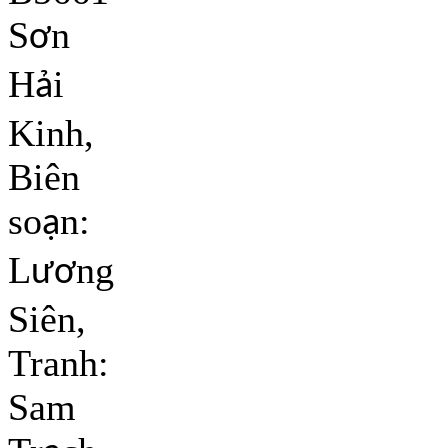
S
n
ơ
H
i
ả
Kinh,
Biên
so
n:
ạ
L
ng
ươ
Siên,
Tranh:
Sam