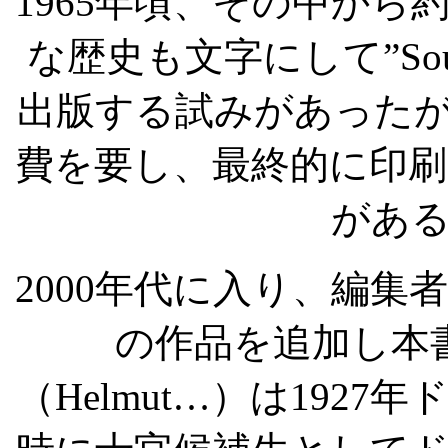
1965
年頃、その中から
な歴史も文字にして
”So
出版する試みがあった
費を要し、最終的に印
があ
2000
年代に入り、編集
の作品を追加し本
（
Helmut…
）は
1927
年