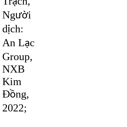
Tr
ch,
ạ
Ng
i
ườ
d
ch:
ị
An L
c
ạ
Group,
NXB
Kim
Đ
ng,
ồ
2022;