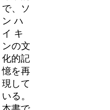
で、ソ
ン
ハ
イ
キ
ンの文
化的記
憶を再
現して
いる。
本書で