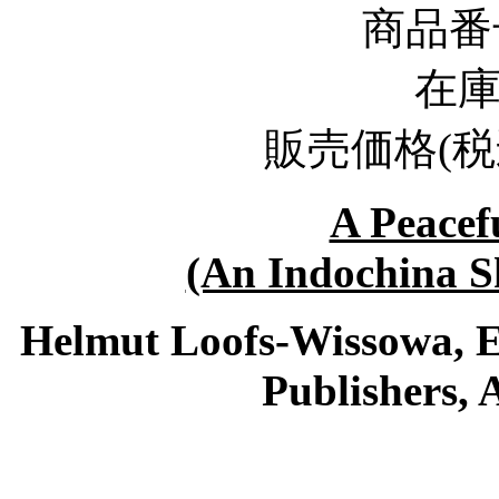
商品番
在
販売価格
(
税
A Peacef
(An Indochina S
Helmut Loofs-Wissowa, Ed
Publishers