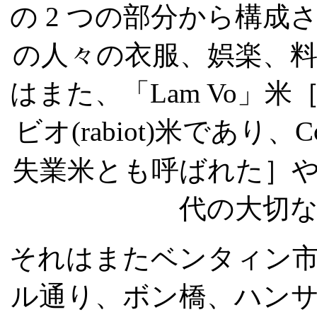
の
2
つの部分から構成
の人々の衣服、娯楽、
はまた、「
Lam Vo
」米
ビオ
(rabiot)
米であり、
C
失業米とも呼ばれた］
代の大切
それはまたベンタィン
ル通り、ボン橋、ハン