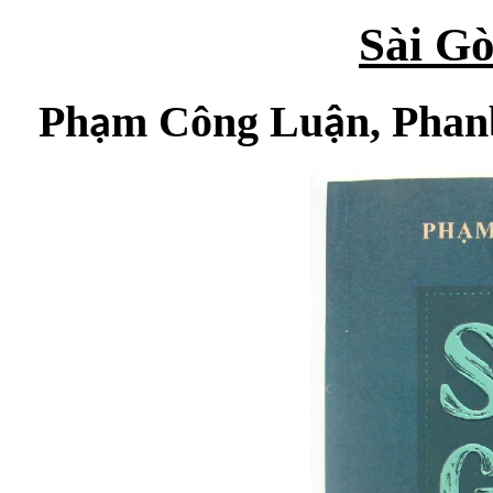
Sài G
Ph
m Công Lu
n, Pha
ạ
ậ