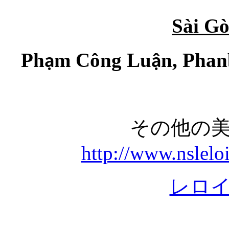
Sài G
Ph
m Công Lu
n, Pha
ạ
ậ
その他の
http://www.nslelo
レロ