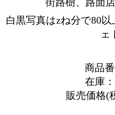
街路樹、路面
白黒写真は
z
ね分で
80
以
ェ
商品番
在庫
販売価格
(