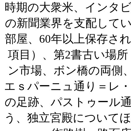
時期の大衆米、インタ
の新聞業界を支配して
部屋、
60
年以上保存さ
項目）、第
2
書古い場所
ン市場、ボン橋の両側
エｓパーニュ通り＝レ
の足跡、パストゥール
う、独立宮殿について