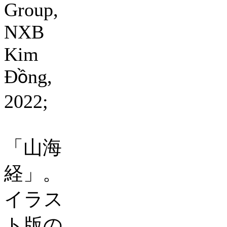
Group,
NXB
Kim
Đ
ng,
ồ
2022;
「山海
経」。
イラス
ト版の