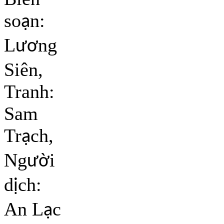
so
n:
ạ
L
ng
ươ
Siên,
Tranh:
Sam
Tr
ch,
ạ
Ng
i
ườ
d
ch:
ị
An L
c
ạ