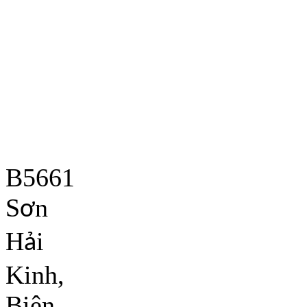
B5661
S
n
ơ
H
i
ả
Kinh,
Biên