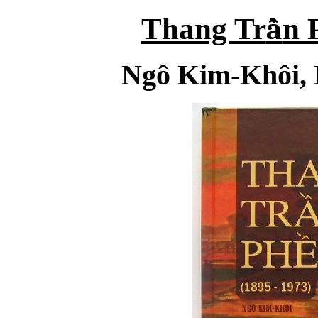
ầ
Thang Tr
n 
Ngô Kim-Khôi,