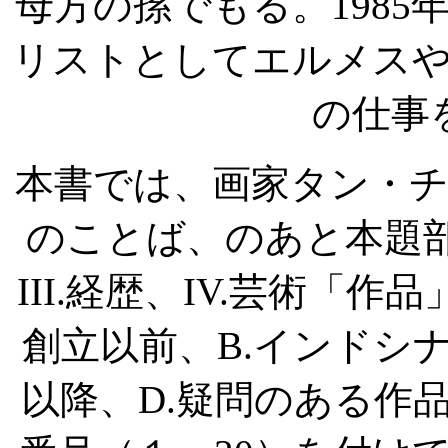
母方の孫でもる。
1985
リストとしてエルメス
の仕事
本書では、画家タン・
のことば、のあと本題
III.
経歴、
IV.
芸術「作品
創立以前、
B.
インドシ
以降、
D.
疑問のある作