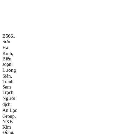
B5661
S
n
ơ
H
i
ả
Kinh,
Biên
so
n:
ạ
L
ng
ươ
Siên,
Tranh:
Sam
Tr
ch,
ạ
Ng
i
ườ
d
ch:
ị
An L
c
ạ
Group,
NXB
Kim
Đ
ng,
ồ