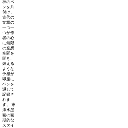
神のペ
ンを片
付け、
古代の
文章の
一つ一
つが作
者の心
に無限
の空想
空間を
開き、
燃える
ような
予感が
即座に
ペンを
通して
記録さ
れま
す。
東
洋水墨
画の画
期的な
スタイ