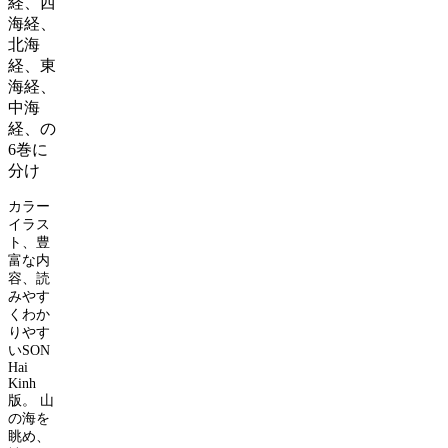
経、西
海経、
北海
経、東
海経、
中海
経、の
6
巻に
分け
カラー
イラス
ト、豊
富な内
容、読
みやす
くわか
りやす
い
SON
Hai
Kinh
版。
山
の海を
眺め、