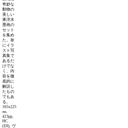
奇妙な
動物の
美しい
東洋水
墨画の
セット
を集め
た。単
にイラ
スト写
真集で
あるだ
けでな
く、内
容を徹
底的に
解説し
たもの
でもあ
る。
165x225
㎜
,
423pp,
HC
(DJ),
ヴ