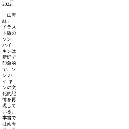
2022;
「山海
経」。
イラス
ト版の
ソン
ハイ
キンは
新鮮で
印象的
で、ソ
ン
ハ
イ
キ
ンの文
化的記
憶を再
現して
いる。
本書で
は南海