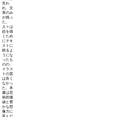
失わ
れ、文
章のみ
が残っ
た。
人々は
絵を描
くため
にテキ
ストに
頼るよ
うにな
ったも
のの、
イラス
トの質
は良く
なかっ
た。本
書は芸
術的価
値と豊
かな想
像力に
富んだ