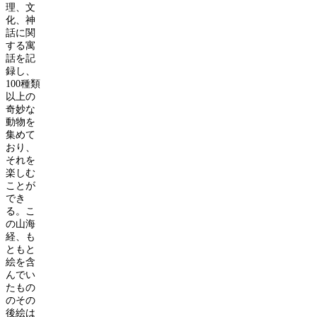
理、文
化、神
話に関
する寓
話を記
録し、
100
種類
以上の
奇妙な
動物を
集めて
おり、
それを
楽しむ
ことが
でき
る。こ
の山海
経、も
ともと
絵を含
んでい
たもの
のその
後絵は