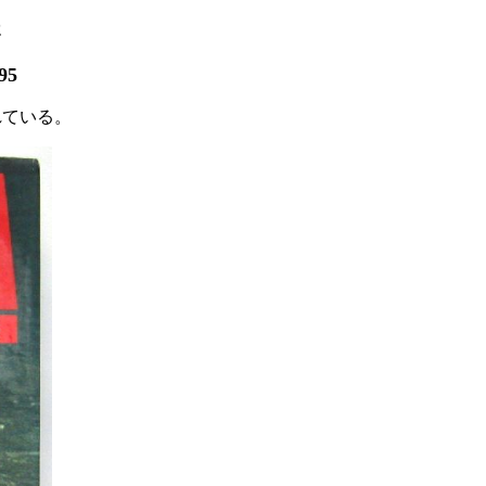
5
95
れている。