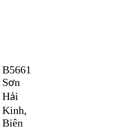
B5661
S
n
ơ
H
i
ả
Kinh,
Biên