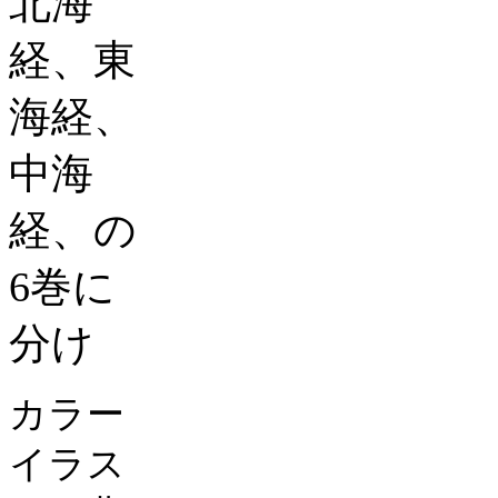
北海
経、東
海経、
中海
経、の
6
巻に
分け
カラー
イラス