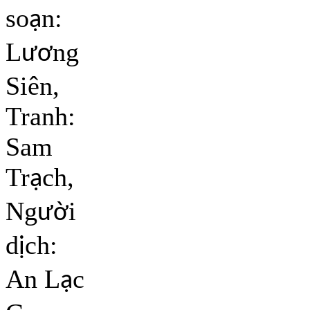
so
n:
ạ
L
ng
ươ
Siên,
Tranh:
Sam
Tr
ch,
ạ
Ng
i
ườ
d
ch:
ị
An L
c
ạ