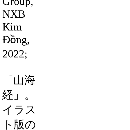
Group,
NXB
Kim
Đ
ng,
ồ
2022;
「山海
経」。
イラス
ト版の