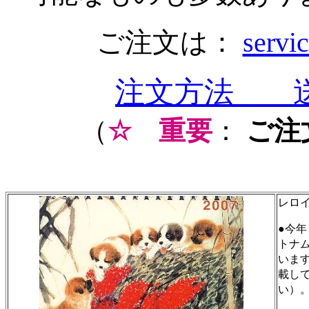
ご注文は：
servi
注文方法 
（
☆
重要
：
ご注
レロイ
●今
トナ
いま
載し
い）