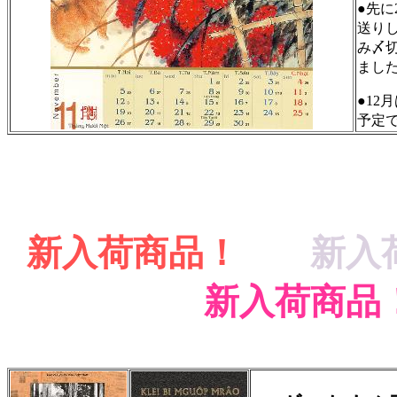
●先に
送りし
み〆切
まし
●12
予定
新入荷商品！
新入
新入荷商品