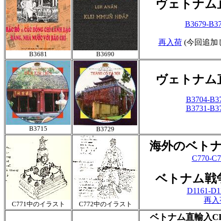
ヴェトナム
B3679-B37
再入荷
(今回追加
B3681
B3690
ヴェトナム
B3704-B37
B3731-B37
B3715
B3729
海外のベト
C770-C7
ベトナム戦
D1161-D1
再入
C771中のイラスト
C772中のイラスト
ベトナム直輸入CD