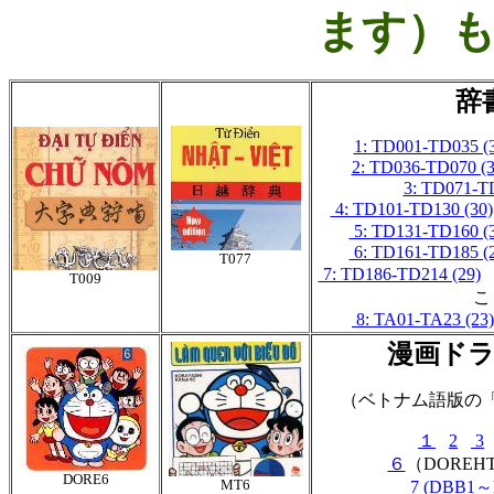
ます）
辞
1: TD001-TD035 (
2: TD036-TD070 (3
3: TD071-T
4: TD101-TD130 (30)
5: TD131-TD160 (
6: TD161-TD185 (
T077
7: TD186-TD214 (29)
T009
こ
8: TA01-TA23 (23)
漫画ド
（ベトナム語版の
１
2
3
６
（DOREH
DORE6
MT6
7 (DBB1～