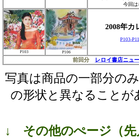
今回は
2008年
P103-P11
P103
P106
前回分
レロイ書店ニュースN
写真は商品の一部分の
の形状と異なることが
↓
その他のぺージ（先