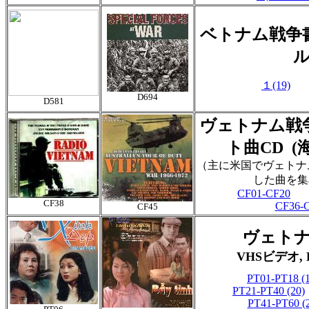
ベトナム戦争
１(19)
D694
D581
ヴェトナム戦
ト曲CD (
（主に米国でヴェトナ
した曲を集
CF01-CF20
CF38
CF36-
CF45
ヴェト
VHSビデオ, 
PT01-PT18 (
PT21-PT40 (20)
PT41-PT60 (