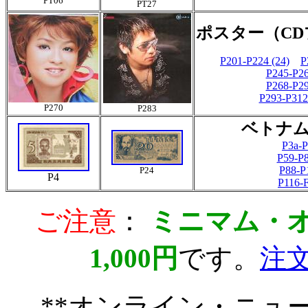
PT06
PT27
ポスター（C
P201-P224 (24)
P
P245-P26
P268-P29
P293-P312
P270
P283
ベトナ
P3a-
P59-P
P88-P
P24
P4
P116-
ご注意
：
ミニマム・
1,000円
です。
注
**オンライン・ニュ