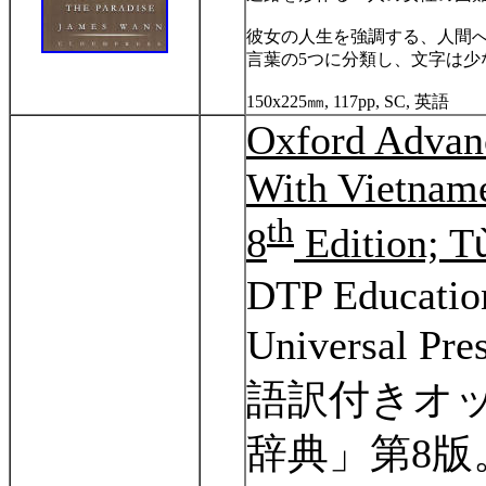
彼女の人生を強調する、人間
言葉の
5
つに分類し、文字は少
150x225
㎜
, 117pp, SC,
英語
Oxford Advanc
With Vietname
th
8
Edition; T
DTP Education
Universal Pre
語訳付きオ
辞典」第
8
版