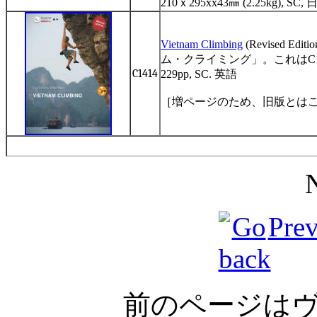
210ｘ295xx43㎜ (2.25kg), S
Vietnam Climbing
(Revised Editi
ム・クライミング」。これはC1243
C1414
229pp, SC. 英語
［増ページのため、旧版とは
Pre
前のページは