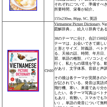
それぞれについて、準備すべ
所要時間、栄養が紹介。
155x230
㎜
, 86pp, SC,
英語
Vietnamese Picture Dictionary
, Ng
図解辞典」、絵入り辞典であ
38
のテーマに分け、合計
1500
テーマは、お会いできて嬉し
と形とサイズ、対義語、ベト
る、天候の話、時間、年月日
習、単語の種類、パソコンと
行く、私たちの環境を守る、
があり、文字体系、音節と声
C1410
その後は各テーマが見開きの
2
が記されている。発音は英語
飛行機、寒い、来週であり分
したい。各テーマ写真はベト
もあり、有難い。スマホでも
Tw
い）。単語の発音について無