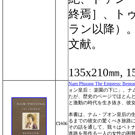
終焉］、ト
ラン以降）
文献。
135x210
㎜
, 
Nam Phuong The Empress: Beneath
ォン皇后：
楽園の下に」。ナ
たが、歴史のページでほとん
と激動の時代を生き抜き、彼
本書は、ナム・プオン皇后の
るまでの彼女の驚くべき旅路
C1406
その話を通して、我々はベト
進路を形作る一人の女性の困