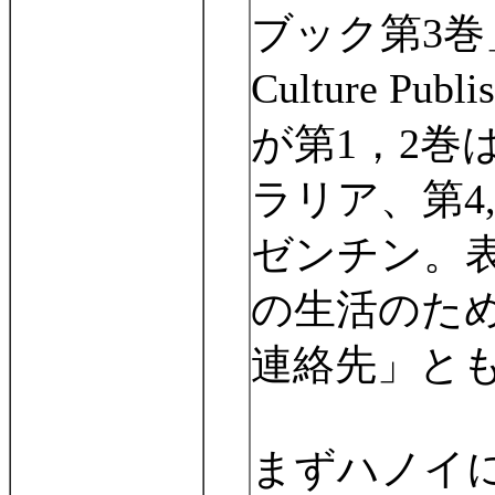
ブック第
3
巻
Culture Publi
が第
1
，
2
巻
ラリア、第
4
ゼンチン。
の生活のた
連絡先」と
まずハノイ