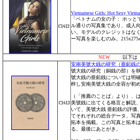
Vietnamese Girls: Hot Sexy Vietna
「ベトナムの女の子：
ホッと
ル通りの写真集であり、成人
C1412
い。モデルのクレジットはな
ー写真を楽しむのみ。
215x275
NEW
以下
安南美號大銭の研究（亜鉛銭
號大銭の研究（銅銭の部）を
號大銭の亜鉛銭については明
梓し安南美號大銭の全容が初めて
（「推薦のことば」より）、
C1413
美號銭に出てくる格言と解説
いて、美號大銭 亜鉛銭の評価
てそれぞれの総合データ、写真
拓本を掲載。この写真と拓本
る。最後にあとがき。