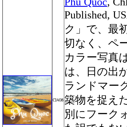
Phu Quoc
, Ch
Published, U
ク」で、最
切なく、ペ
カラー写真
は、日の出
ランドマー
築物を捉え
C1408
別にフーク