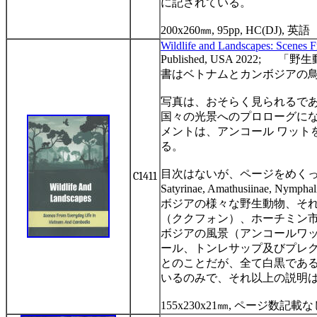
に記されている。
200x260
㎜
, 95pp, HC(DJ),
英語
Wildlife and Landscapes: Scenes 
Published, USA 2022;
「野生
書はベトナムとカンボジアの
写真は、おそらく見られるで
国々の光景へのプロローグに
メントは、アンコール
ワット
る。
目次はないが、ページをめく
C1411
Satyrinae, Amathusiinae, Nymphali
ボジアの様々な野生動物、そ
（ククフォン）、ホーチミン
ボジアの風景（アンコールワ
ール、トンレサップ及びプレ
とのことだが、全て白黒であ
いるのみで、それ以上の説明
155x230x21
㎜
,
ページ数記載な