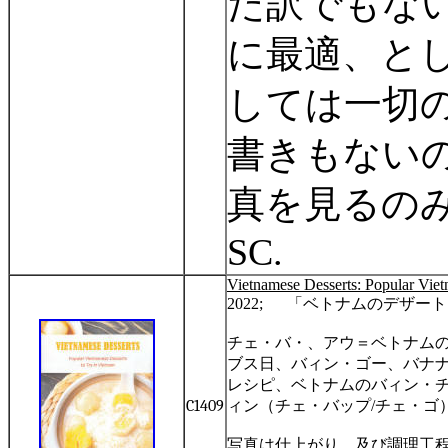
た訳でもな
に最適、と
しては一切
書きもない
真を見るの
SC.
Vietnamese Desserts: Popular Viet
2022;
「ベトナムのデザート
チェ・バ・、アウ＝ベトナム
ブス日、バィン・ゴー、バナ
レシピ、ベトナムのバィン・
C1409
ィン（チェ・バップ
/
チェ・ゴ
写真は仕上がり、及び調理工