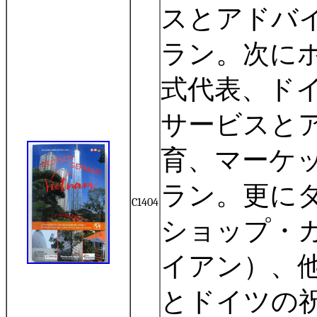
スとアドバ
ラン。次に
式代表、ド
サービスと
育、マーケ
ラン。更に
C1404
ショップ・
イアン）、
とドイツの