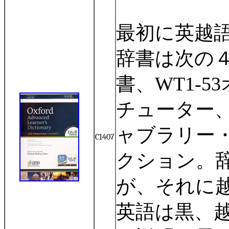
最初に英越
辞書は次の
書、
WT1-53
チューター
ャブラリー
C1407
クション。
が、それに
英語は黒、