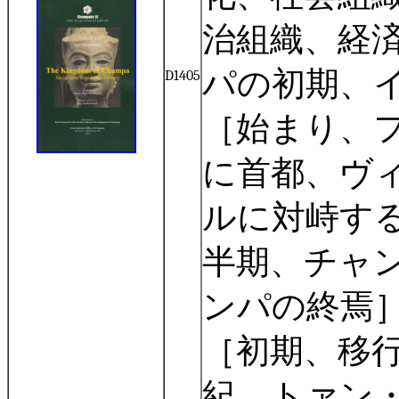
治組織、経
パの初期、
D1405
［始まり、
に首都、ヴ
ルに対峙す
半期、チャ
ンパの終焉
［初期、移
紀、トァン