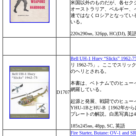
米国以外のものだが、各セク
オーストラリア、ベルギー、
連ではなくロシアとなってい
いる。
220x290
㎜
, 326pp, HC(DJ),
英
Bell
UH-1 Huey “Slicks” 1962-7
リ
1962-75
」。ここでスリッ
のヘリとされる。
本書は、ベトナムでのヒュー
網羅している。
D1707
起源と発展、戦闘でのヒュー
YHU-1B
と
HU-B
［
1962
年から
プレートの解説。白黒写真は
4
185x245
㎜
, 48pp, SC,
英語
Fire
Starter, Butane: OV-1 and S