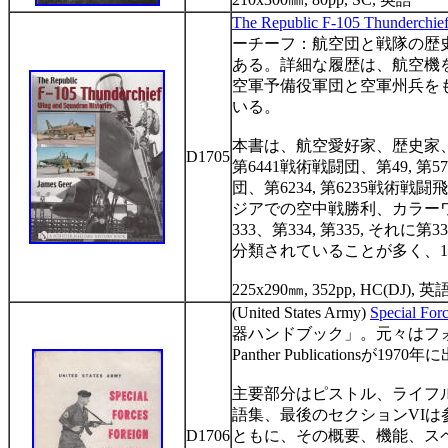
The Republic F-105 Thunderchief
ーチーフ：航空団と戦隊の歴
ある。詳細な履歴は、航空機
空軍予備役軍団と空軍州兵を
いる。
本書は、航空愛好家、歴史家
D1705
第
6441
戦術戦闘団、第
49,
第
57
団、第
6234,
第
6235
戦術戦闘飛
ジアでの空中戦勝利、カラー
333
、第
334,
第
335,
それに第
33
分類されていることが多く、
1
225x290
㎜
, 352pp, HC(DJ),
英
(United States Army)
Special Fo
器ハンドブック」。元々はフ
Panther Publications
が
1970
年に
主要部分はピストル、ライフ
語集、最後のセクション
VI
は
D1706
ともに、その概要、機能、ス