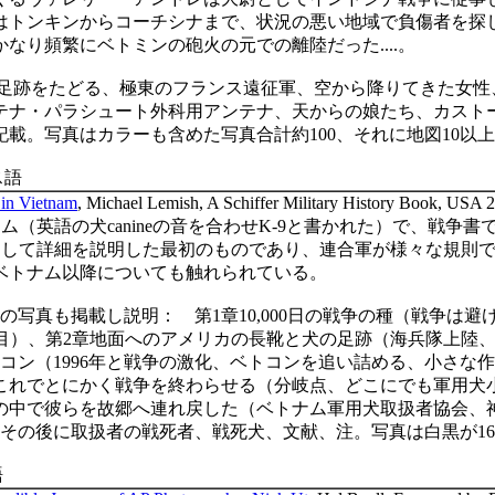
はトンキンからコーチシナまで、状況の悪い地域で負傷者を探
かなり頻繁にベトミンの砲火の元での離陸だった
....
。
足跡をたどる、極東のフランス遠征軍、空から降りてきた女性
テナ・パラシュート外科用アンテナ、天からの娘たち、カスト
記載。写真はカラーも含めた写真合計約
100
、それに地図
10
以上
ス語
 in Vietnam
, Michael Lemish, A Schiffer Military History Book, USA 
ニム（英語の犬
canine
の音を合わせ
K-9
と書かれた）で、戦争書
関して詳細を説明した最初のものであり、連合軍が様々な規則
ベトナム以降についても触れられている。
の写真も掲載し説明： 第
1
章
10,000
日の戦争の種（戦争は避
目）、第
2
章地面へのアメリカの長靴と犬の足跡（海兵隊上陸
コン（
1996
年と戦争の激化、ベトコンを追い詰める、小さな作
これでとにかく戦争を終わらせる（分岐点、どこにでも軍用犬
の中で彼らを故郷へ連れ戻した（ベトナム軍用犬取扱者協会、
その後に取扱者の戦死者、戦死犬、文献、注。写真は白黒が
16
語