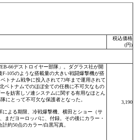
税込価格
(円)
/EB-66
デストロイヤー部隊」。ダグラス社が開
後
F-105
のような搭載量の大きい戦闘爆撃機が搭
てベトナム戦争に投入されて
73
年まで運用されて
北ベトナムでのほぼ全ての任務に不可欠なもの
ダーを妨害しソ連システムに関する有用なほとん
部隊にとって不可欠な保護者となった。
3,190
軍による期限、冷戦爆撃機、横田とショー（サ
、まだヨーロッパに、付録。その後にカラー・
合計約
50
点のカラー
/
白黒写真。