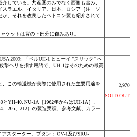
紹介している。共産圏のみでなく西側も含み、
イスラエル、イタリア、日本、ロシア［注：ソ
だが、それを改良したベトコン製も紹介されて
ジャケットは背の下部分に傷みあり。
K/USA 2009;
「ベル
UH-1
ヒューイ
"
スリック
”
ヘ
攻撃ヘリを指す用語で、
UH-1
はそのための最高
と、この輸送機が実際に使用された主要用途を
2,970
SOLD OUT
40
と
YH-40
､
NU-1A
［
1962
年からは
UH-1A
］、
04
、
205
、
212
）の製造実績、参考文献、カラー
アスターター、ブタン：
OV-1
及び
SRU-