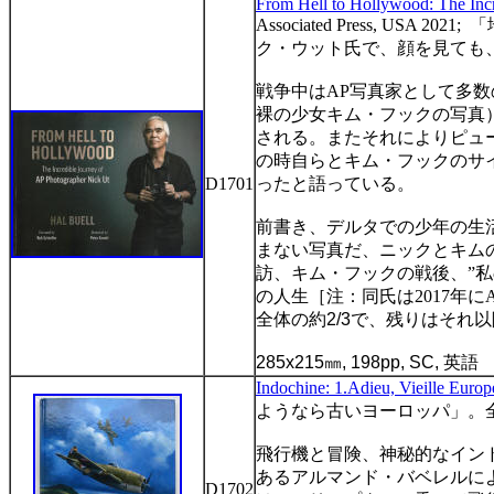
From
Hell to Hollywood: The Inc
Associated Press, USA 2021;
「
ク・ウット氏で、顔を見ても
戦争中は
AP
写真家として多数
裸の少女キム・フックの写真
される。またそれによりピュ
の時自らとキム・フックのサ
D1701
ったと語っている。
前書き、デルタでの少年の生
まない写真だ、ニックとキム
訪、キム・フックの戦後、
”
私
の人生［注：同氏は
2017
年に
全体の約
2/3
で、残りはそれ以
285x215
㎜
, 198pp, SC,
英語
Indochine: 1.Adieu, Vieille Europ
ようなら古いヨーロッパ」。
飛行機と冒険、神秘的なイン
あるアルマンド・バベレルに
D1702