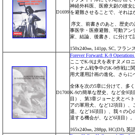
神経外科医、医療大尉の彼女
D1699
を避難させることで、それは
序文、前書きのあと、歴史の
事医学・医療避難、可動アン
家、結論、後書き、に分けて
150x240
㎜
, 141pp, SC,
フラン
Forever Forward: K-9 Operations
ここで
K-9
は犬を表すヌメロ
ベトナム戦争中の
K-9
作戦に
用犬運用計画の進化、さらに
全体を次の
5
章に分けて、多く
D1700
K-9
の簡単な歴史、など全
9
項
目）、第
3
章ジョーと犬とベト
アの軍用犬、など
12
項目）、
退、など
16
項目）、我々の心
退する機会が、など
6
項目）。
165x240
㎜
, 288pp, HC(DJ),
英