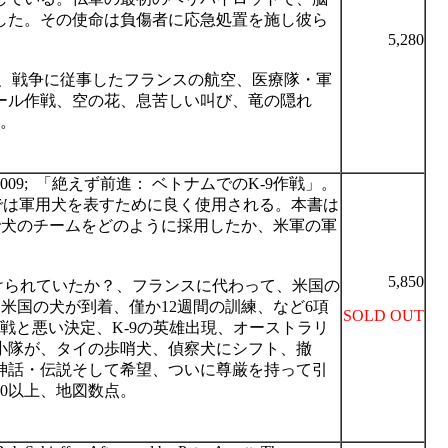
した。その使命は負傷者に応急処置を施し彼ら
5,280
、戦争に従事したフランスの航空、医療隊・軍
ール作戦、空の花、息苦しい叫び、竜の隠れ
。
2009;
「絶えず前進
：
ベトナムでの
K-9
作戦」。
では軍用犬を表すために良く使用される。本書は
で犬のチームをどのように採用したか、米軍の軍
5,850
けられていたか？、フランスに代わって、米国の
、米国の犬が到着、僅か
12
週間の訓練、など
6
項
SOLD OUT
戦と悪い決定、
K-9
の英雄出現、オーストラリ
小隊が、タイの歩哨犬、偵察犬にシフト、撤
神話・伝説そして希望、ついに尊厳を持って引
0
以上、地図数点。