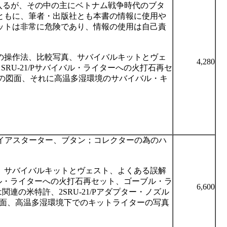
入るが、その中の主にベトナム戦争時代のブタ
ともに、筆者・出版社とも本書の情報に使用や
ットは非常に危険であり、情報の使用は自己責
の操作法、比較写真、サバイバルキットとヴェ
4,280
と
SRU-21/P
サバイバル・ライターへの火打石再セ
の図面、それに高温多湿環境のサバイバル・キ
。
イアスターター、ブタン；コレクターの為のハ
、サバイバルキットとヴェスト、よくある誤解
ル・ライターへの火打石再セット、ゴーブル・ラ
6,600
は関連の米特許、
2SRU-21/P
アダプター・ノズル
面、高温多湿環境下でのキットライターの写真