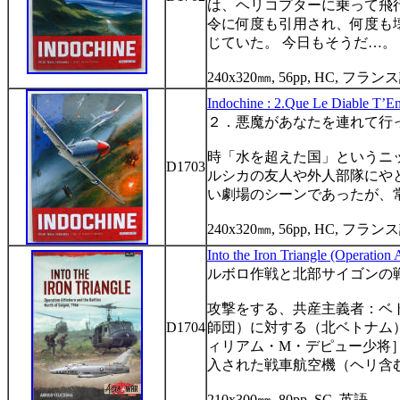
は、ヘリコプターに乗って飛
令に何度も引用され、何度も
じていた。
今日もそうだ
…
。
240x320
㎜
, 56pp, HC,
フランス
Indochine : 2.Que Le Diable T’E
２．悪魔があなたを連れて行
時「水を超えた国」というニ
D1703
ルシカの友人や外人部隊にや
い劇場のシーンであったが、
240x320
㎜
, 56pp, HC,
フラン
In
to the Iron Triangle (Operation 
ルボロ作戦と北部サイゴンの
攻撃をする、共産主義者：ベ
D1704
師団）に対する（北ベトナム
ィリアム・
M
・デピュー少将
入された戦車航空機（ヘリ含
210x300
㎜
, 80pp, SC,
英語