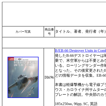
商品番
タイトル、著者、発行者（年
カバー写真
号
B/EB-66 Destroyer Units in Com
発した
B-66
デストロイヤーは
乗で、米空軍からは不要とみ
いる。ローリングサンダー作
となった。その後変更された
どの情報データを収集。
EB-6
D1696
本書は軽爆撃機から電子線プ
ウス・カロライナ州サムター
プレートの解説。中央部のカ
185x250
㎜
, 96pp, SC,
英語