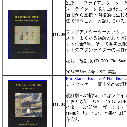
21/P
」。ファイアスターター
ン・ライターを取り上げた。
適用から直接・間接的に生じ
任で行うこと、と記している
ファイアスターターとブタン
D1708
スト、よくある誤解とおとぎ
ットの全
7
章。そして参考文献
ットのブタンライターの写真
なお、改訂版
(D170
9
Fire Star
205x255
㎜
, 86pp, SC,
英語
F
ire
Starter, Butane: A Handbook 
ンドブック」。直上分の改訂
改訂版への招待、にはファイ
とおとぎ話、
OV-1
と
SRU-21/P
D1709
イターへの給油、ゴーぶり・
(1980
年代
)
、
4.,z)
。本書では旧
を含む。