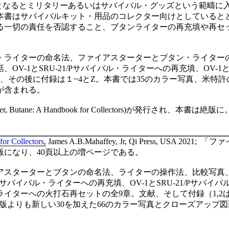
となるとミリタリーあるいはサバイバル・グッズという範疇に
本書はサバイバルキット・用品のコレクター向けとしていると
る一切の責任を否認すること、ブタンライターの再充填や再セ
。
・ライターの命名法、ファイアスターターとブタン・ライター
話、
OV-1
と
SRU-21/P
サバイバル・ライターへの再充填、
OV-1
、その後に付録は１
~4
と
Z
。本書では
35
のカラー写真、米特許
が含まれる。
ter, Butane: A Handbook for Collectors)
が発行され、本書は絶版に
for Collectors
,
James A.B.Mahaffey, Jr, Qi Press, USA 2021;
「ファ
版になり、
40
頁以上の増ページである。
アスターターとブタンの命名法、ライターの操作法、比較写真
サバイバル・ライターへの再充填、
OV-1
と
SRU-21/P
サバイバ
ライターへの火打石再セットの全
9
章。文献、そして付録（
1,2
版よりも新しい
30
を加えた
66
のカラー写真とクローズアップ図