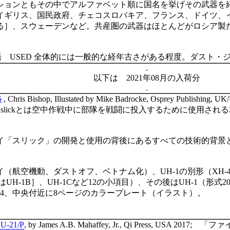
ションともその中でアルファベット順に国名を挙げその武器を
イギリス、国民政府、チェコスロバキア、フランス、ドイツ、
る］、スウェーデンなど。共産圏の武器はほとんどがロシア製
語
USED
全体的には一般的な経年古さがある程度。ダスト・
.
以下は
2021年08月の入荷分
.
5
, Chris Bishop, Illustated by Mike Badrocke, Osprey Publishing, U
ク
slick
とは空中作戦中に部隊を戦闘に投入するために使用される
イ「スリック」の開発と使用の背後にあるすべての技術的背景
イ（航空機動、ダストオフ、ベトナム化）、
UH-1
の別形（
XH-
は
UH-1B
］、
UH-1C
など
12
の小項目）、その後は
UH-1
（形式
2
4
、中央付近に
8
ページのカラープレート（イラスト）。
RU-21/P
,
by James A.B. Mahaffey, Jr., Qi Press, USA 2017;
「ファイ