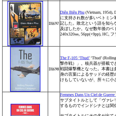
D
iên Biên Phu
(Vietnam, 1954)
に支持され数が多いベトミン
記した。敗北という語を知ら
D1697
及ぼしたか。なぜ数年後のベ
240x320
㎜
, 56pp(+9pp), HC,
フ
T
he F-105 ‘Thud’
‘Thud’ (Rollin
撃作戦）」。核兵器が搭載で
戦闘爆撃機となった。本書は
D1698
身の言葉によるサッドの経歴
けもしていないが、所々に小
F
emmes Dans Un Ciel de Guerre
サブタイトルとして「ヴァレ
するものでインドシナとは関
サブタイトルにその名が出て