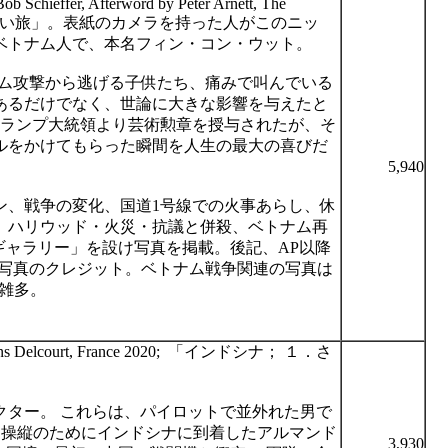
ob Schieffer, Afterword by Peter Arnett, The
い旅」。表紙のカメラを持った人がこのニッ
ベトナム人で、本名フィン・コン・ウット。
ム攻撃から逃げる子供たち、痛みで叫んでいる
あるだけでなく、世論に大きな影響を与えたと
ランプ大統領より芸術勲章を授与されたが、そ
ルをかけてもらった瞬間を人生の最大の喜びだ
5,940
ン、戦争の変化、国道
1
号線での火事あらし、休
、ハリウッド・火災・抗議と併殺、ベトナム再
ギャラリー」を設け写真を掲載。後記、
AP
以降
写真のクレジット。
ベトナム戦争関連の写真は
雑多。
ns Delcourt, France 2020;
「インドシナ
；
１．
さ
クター。
これらは、パイロットで並外れた男で
ト操縦のためにインドシナに到着したアルマンド
3,930