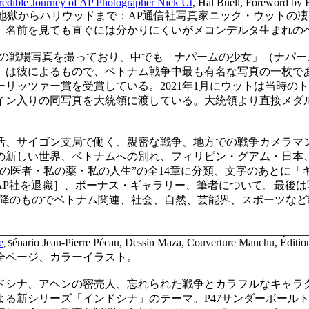
redible Journey of AP Photographer Nick Ut
, Hal Buell, Foreword by B
地獄からハリウッドまで：
AP
通信社写真家ニック・ウットの凄
、名前を見ても直ぐには分かりにくいがメコンデルタ生まれの
の戦場写真を撮っており、中でも「ナパームの少女」（ナパー
）は彼によるもので、ベトナム戦争中最も有名な写真の一枚で
ーリッツァー賞を受賞している。
2021
年
1
月にウットは当時のト
イン入りの同写真を大統領に渡している。大統領より直接メダ
活、サイゴン支局で働く、親密な戦争、地方での戦争カメラマ
の新しい世界、ベトナムへの別れ、フィリピン・グアム・日本
の医者・私の薬・私の人生
”
の全
14
章に分類、文字のあとに「
AP
社を退職］、ボーナス・ギャラリー、筆者について。最後は
降のものでベトナム関連、社会、自然、芸能界、スポーツなど
e
énario Jean-Pierre Pécau, Dessin Maza, Couverture Manchu, Éditio
,
S
全ページ、カラーイラスト。
ドシナ、アヘンの密売人、忘れられた戦争とカラフルなキャラ
よる新シリーズ「インドシナ」のテーマ。
P47
サンダーボール