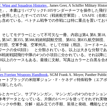
: Wing and Squadron Histories
, James Geer, A Schiffer Military His
史」。本書はリパブリック
F-105
サンダーチーフを操作した飛行
を使用したしたすべての
TAC
（戦術航空軍団）、
USAFE
（在欧
も含めている。ベトナム戦争での作戦には特に重点を置いてお
、そしてモデラーにとって不可欠な一冊。内容は第
4,
第
8,
第
18,
,
第
347,
第
355,
第
388,
戦術戦闘航空団、第
832,
第
835,
航空師団、
行団、空軍予備、空軍州兵、そして付録（用語、コードネーム
ワークの全
6
項目） と分類されている。以上は大きな分類であ
6
戦術戦闘飛行中隊の
4
つの小項目に分かれている。それ以降に
0
以上のケースもある。最後に文献。写真はカラーと白黒を合
語
rces Foreign Weapons Handbook
, SGM Frank A. Moyer, Panther Public
ォートブラッグの米陸軍ジョン・
F
・ケネディ特殊戦争（エア
出版したもの。
ルとカービン、サブマシンガン、マシンガンの
4
つのセクション
参考データとなっている。片側の
1
ページを使ってそれぞれ実
ペックや作動、分解・組み立ての手順、装填と発砲、機能など