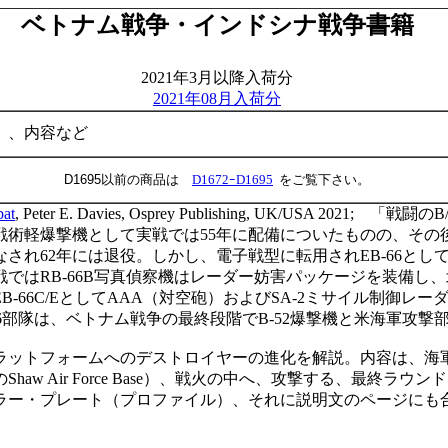
ベトナム戦争・インドシナ戦争書籍
2021年3月以降入荷分
2021年08月入荷分
）、内容など
D1695以前の商品は
D1672ｰD1695
をご覧下さい。
bat
, Peter E. Davies, Osprey Publishing, UK/USA 2021;
「戦闘の
B
戦術軽爆撃機として実戦では
55
年に配備についたものの、その
なされ
62
年には退役。しかし、電子戦型に転用され
EB-66
とし
戦では
RB-66B
写真偵察機はレーダー妨害パッケージを装備し、
EB-66C/E
として
AAA
（対空砲）および
SA-2
ミサイル制御レー
6
部隊は、ベトナム戦争の最終段階で
B-52
爆撃機と米海軍攻撃
ラットフォームへのデストロイヤーの進化を解説。内容は、海
の
Shaw Air Force Base
）、戦火の中へ、攻撃する、最終ラウンド
ラー・プレート（プロファイル）、それに説明文のページにも