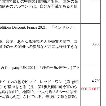
4
国境で最初の中国の戦闘機と衝突。
軍隊の命
酒飲みのアルマンドは、自分が不滅であると信
ditions Delcourt, France 2021;
「インドシナ；
務、音楽、あらゆる種類の人身売買の間で、コ
3,930
最後の王の楽団への参加など時には検証できな
ion & Company, UK 2021;
「鉄の三角地帯へ
（
アト
4,730
サイゴンの北でビッグ・レッド・ワン（第
1
歩兵
］が指揮をとる［注：第
1
歩兵師団司令官のウ
SOLD OUT
写真は約
110
、地図
10
、中央付近の
8
ページは投
ー写真も
6
点）されている。最後に文献と註釈。