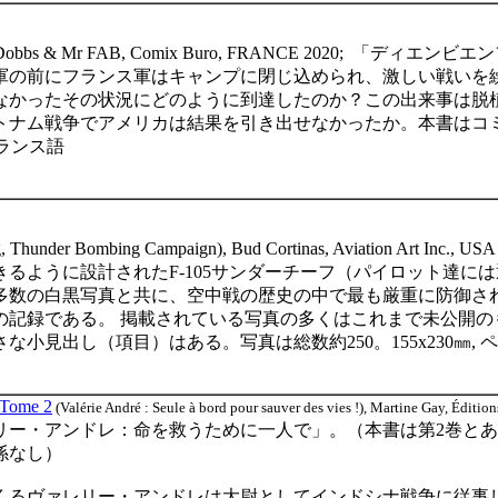
, Dobbs & Mr FAB, Comix Buro, FRANCE 2020;
「ディエンビエン
軍の前にフランス軍はキャンプに閉じ込められ、激しい戦いを
なかったその状況にどのように到達したのか？この出来事は脱
トナム戦争でアメリカは結果を引き出せなかったか。本書はコ
ランス語
g, Thunder Bombing Campaign), Bud Cortinas, Aviation Art Inc., USA
きるように設計された
F-105
サンダーチーフ（パイロット達には
多数の白黒写真と共に、空中戦の歴史の中で最も厳重に防御さ
の記録である。
掲載されている写真の多くはこれまで未公開の
さな小見出し（項目）はある。写真は総数約
250
。
155x230
㎜
,
ペ
 Tome 2
(Valérie André : Seule à bord pour sauver des vies !), Martine Gay, Éditio
リー・アンドレ
：
命を救うために一人で」。（本書は第
2
巻とあ
係なし）
くるヴァレリー・アンドレは大尉としてインドシナ戦争に従事