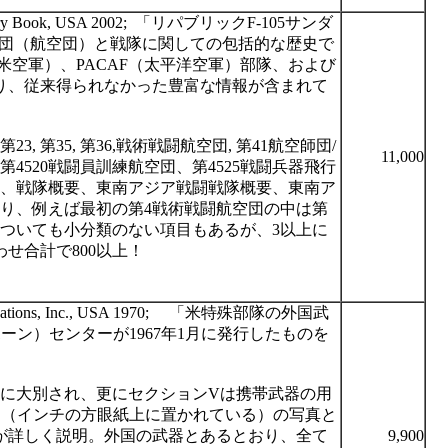
tory Book, USA 2002;
「リパブリック
F-105
サンダ
団（航空団）と戦隊に関しての包括的な歴史で
米空軍）、
PACAF
（太平洋空軍）部隊、および
り、従来得られなかった豊富な情報が含まれて
第
23,
第
35,
第
36,
戦術戦闘航空団
,
第
41
航空師団
/
11,000
第
4520
戦闘員訓練航空団、第
4525
戦闘兵器飛行
、戦隊概要、東南アジア戦闘戦隊概要、東南ア
り、例えば最初の第
4
戦術戦闘航空団の中は第
ついても小分類のない項目もあるが、
3
以上に
わせ合計で
800
以上！
ations, Inc., USA 1970;
「米特殊部隊の外国武
ボーン）センターが
1967
年
1
月に発行したものを
に大別され、更にセクション
V
は携帯武器の用
物（インチの方眼紙上に置かれている）の写真と
が詳しく説明。外国の武器とあるとおり、全て
9,900