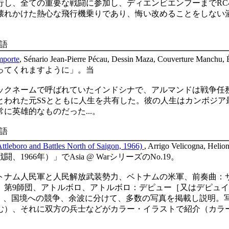
行し、全ての重要な戦闘に参加し、ディエンビエンフーまで
RC
壊れかけた熱心な飛行機乗りであり、悔い改めることをしない
語
mporte
, Sénario Jean-Pierre Pécau, Dessin Maza, Couverture Manchu, É
ってくれますように」。当
ックネームで呼ばれていたインドシナで、アルマンドは戦争任
とわれた元
SS
とともに人生を共有した。彼の人生はカンボジア
常に英雄的なものだった
...
。
ス語
Attleboro and Battles North of Saigon, 1966)
, Arrigo Velicogna, Hel
戦闘、
1966
年
）
」で
Asia @ War
シリーズの
No.19
。
トナム人民軍と人民解放武装勢力、ベトナムの米軍、前奏曲：
）第
9
師団、アトルボロ、アトルボロ：デピュー［又はデピュイ
］、国境への競争、余波に分けて、多数の写真を掲載し説明。
む）、それに双方の兵士などがカラー・イラストで紹介（カラ