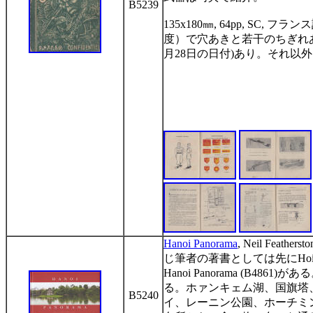
B5239
135x180
㎜
, 64pp, SC,
フランス
度）で穴あきと若干のちぎれ
月
28
日の日付
)
あり。それ以外
Hanoi Panorama
, Neil Feathers
じ筆者の著書としては先に
Ho
Hanoi Panorama (B4861)
がある
る。ホァンキェム湖、国旗塔
B5240
イ、レーニン公園、ホーチミ