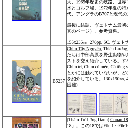
大、
1965
年歴史の岐路、世界
水とゴルフ場、
1972
年夏の特
代、アングラの
B707
と現代の
最後に結語、ヴェトナム最初
真のページ）、参考資料。
155x235
㎜
, 276pp, SC,
ヴェト
Chim Tây Nguyên
, Thiên L
ươ
ng
たちは中部高原を野生動物や
ストを交え紹介している。す
Chim tri, Chim cú mèo, Cà tông 
とかには触れていないが、ど
を紹介している。
130x190
㎜
, 
B5237
困難
)
(Thám T
ử
L
ừ
ng Danh)
Conan 18
18」。この
18
では
File 1
～
File1