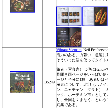
Vibrant Vietnam
,
Neil Feathersto
活力のある、力強い、急速に
そういった語を使ってタイト
筆者（写真家）は他に
Hanoi
見開き両ページをいっぱい使
ージと半分に
1
枚、あるいは
B5249
著者について、北部（ハノイ
ン、ニャチャン、ダラト）、
ック、ホーチミン市）として
り、全国をくまなく、という
真集である。