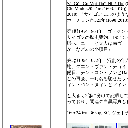
Sài Gòn Có M
ộ
t Th
ờ
i Nh
ư
Th
ế
(
Chí Minh 320 năm (1698-2018))
2018;
「サイゴンにこのよう
ホーチミン市
320
年
(1698-2018
第
1
部
1954-1963
年：ゴ・ジン
サイゴンの歴史要約、
1954-55
殿へ、ニューと夫人は南ヴェ
か、など
23
の小項目）、
第
2
部
1964-1972
年：混乱の年
地、グエン・ヴァン・チョイ
働日、チン・コン・ソンと
Da
との再会、一時名を馳せたサ
ィン・バン・タィンとフィン
と大きく
2
部に分けて記載し
っており、関連の白黒写真も
160x240
㎜
, 363pp, SC,
ヴェト