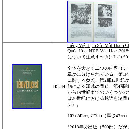
Ti
ế
ng Vi
ệ
t L
ị
ch S
ử
: M
ộ
t Tham C
Qu
ố
c H
ọ
c, NXB Văn H
ọ
c, 2018
について注意すべきは
L
ị
ch S
ử
全体を大きく二つの内容（テ
章かに分けられている。第
1
に関する参照、第
2
部
12
世紀
B5244
触による漢越の問題、第
4
部
から
19
世紀までのいくつかの
は
20
世紀における越語も諸問
ン）。
165x245
㎜
, 775pp
（厚さ
43
㎜
*2018
年の出版（
500
部）だが