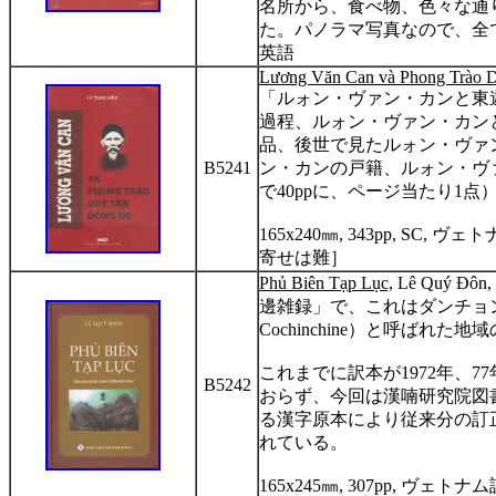
名所から、食べ物、色々な通
た。パノラマ写真なので、全
英語
L
ươ
ng Văn Can và Phong Trào 
「ルォン・ヴァン・カンと東
過程、ルォン・ヴァン・カン
品、後世で見たルォン・ヴァ
B5241
ン・カンの戸籍、ルォン・ヴ
で
40pp
に、ページ当たり
1
点
165x240
㎜
, 343pp, SC,
ヴェト
寄せは難］
Ph
ủ
Biên T
ạ
p L
ụ
c,
Lê Quý Đôn,
邊雑録」で、これはダンチョ
Cochinchine
）と呼ばれた地域
これまでに訳本が
1972
年、
77
B5242
おらず、今回は漢
喃研究院図
る漢字原本により従来分の訂
れている。
165x245
㎜
, 307pp,
ヴェトナム