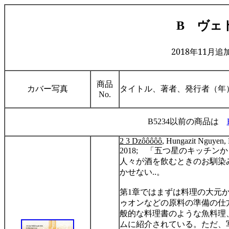
B ヴェ
2018年11月
商品
カバー写真
タイトル、著者、発行者（年
No.
B5234以前の商品は
2 3 Dzôôôôô
, Hungazit Nguyen,
2018;
「五つ星のキッチンか
人々が酒を飲むときのお馴染
かせない
..
。
第
1
章ではまずは料理の大元
ゥオンなどの原料の準備の仕
般的な料理書のような魚料理
ムに紹介されている。ただ、