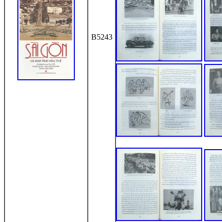
B5243