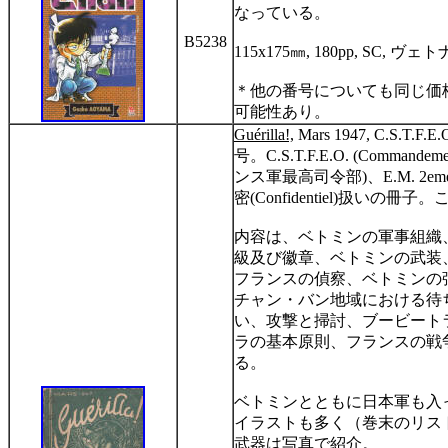
なっている。
B5238
115x175
㎜
, 180pp, SC,
ヴェト
＊他の番号についても同じ価格
可能性あり。
Guérilla!,
Mars 1947, C.S.T.F.E.
号。
C.S.T.F.E.O. (Commandement
ンス軍最高司令部
)
、
E.M. 2eme
密
(Confidentiel)
扱いの冊子。
内容は、ベトミンの軍事組織
級及び徽章、ベトミンの武装
フランスの偵察、ベトミンの
チャン・バン地域における待
い、攻撃と掃討、ブービート
ラの基本原則、フランスの戦
る。
ベトミンとともに日本軍も入
イラストも多く（巻末のリス
武器は写真で紹介。