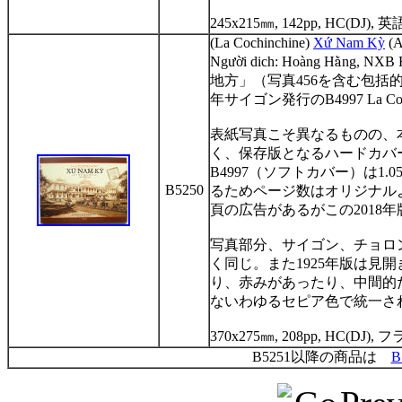
245x215
㎜
, 142pp, HC(DJ),
英
(La Cochinchine)
X
ứ
Nam Kỳ
(A
Ng
ườ
i dich: Hoàng H
ằ
ng, NXB 
地方」（写真
456
を含む包括
年サイゴン発行の
B4997 La Co
表紙写真こそ異なるものの、
く、保存版となるハードカバ
B4997
（ソフトカバー）は
1.0
B5250
るためページ数はオリジナル
頁の広告があるがこの
2018
年
写真部分、サイゴン、チョロ
く同じ。また
1925
年版は見開
り、赤みがあったり、中間的
ないわゆるセピア色で統一さ
370x275
㎜
, 208pp, HC(DJ),
フ
B5251以降の商品は
B