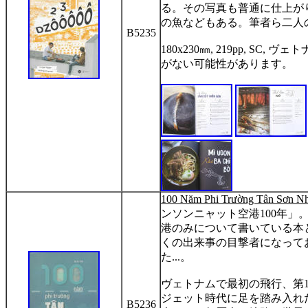
る。その写真も普通に仕上が
の魚などもある。筆者ら二人
B5235
180x230
㎜
, 219pp, SC,
ヴェト
がない可能性があります。
100 Năm Phi Tr
ườ
ng Tân S
ơ
n N
ンソンニャット空港
100
年」
港のみについて書いている本
くの出来事の目撃者になって
た
...
。
ヴェトナムで最初の飛行、第
ジェット時代に足を踏み入れ
B5236