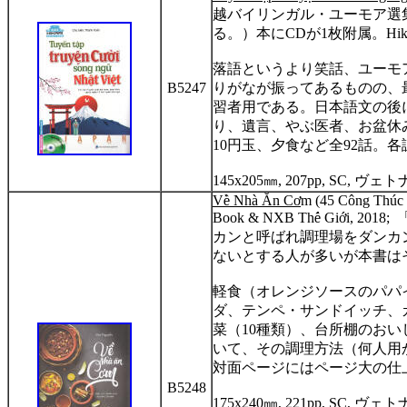
越バイリンガル・ユーモア選
る。）本に
CD
が
1
枚附属。
Hik
落語というより笑話、ユーモ
B5247
りがなが振ってあるものの、
習者用である。日本語文の後
り、遺言、やぶ医者、お盆休
10
円玉、夕食など全
92
話。各
145x205
㎜
, 207pp, SC,
ヴェト
V
ề
Nhà Ăn C
ơ
m (45 Công Thúc
Book & NXB Th
ế
Gi
ớ
i, 2018;
カンと呼ばれ調理場をダンカ
ないとする人が多いが本書は
軽食（オレンジソースのパパ
ダ、テンペ・サンドイッチ、
菜（
10
種類）、台所棚のおい
いて、その調理方法（何人用
対面ページにはページ大の仕
B5248
175x240
㎜
, 221pp, SC,
ヴェト