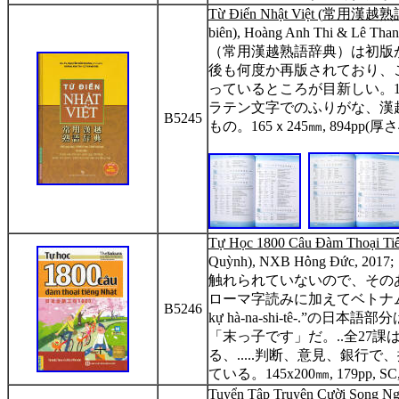
T
ừ
Đi
ể
n Nh
ậ
t Vi
ệ
t (
常用漢越熟
biên), Hoàng Anh Thi & Lê Th
（常用漢越熟語辞典）は初版
後も何度か再版されており、
っているところが目新しい。
ラテン文字でのふりがな、漢
B5245
もの。
165
ｘ
245
㎜
, 894pp(
厚さ
T
ự
H
ọ
c 1800 Câu Đàm Tho
ạ
i Ti
Quỳnh), NXB H
ồ
ng Đ
ứ
c, 2017;
触れられていないので、その
ローマ字読みに加えてベトナ
B5246
k
ự
hà-na-shi-tê-.”
の日本語部分
「末っ子です」だ。
..
全
27
課
る、
.....
判断、意見、銀行で、
ている。
145x200
㎜
, 179pp, SC
Tuy
ể
n T
ậ
p Truy
ệ
n C
ườ
i Song N