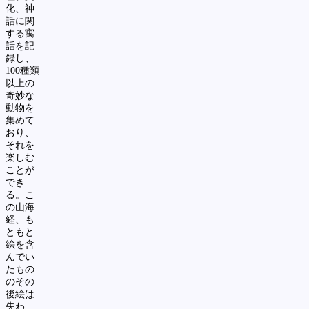
化、神
話に関
する寓
話を記
録し、
100
種類
以上の
奇妙な
動物を
集めて
おり、
それを
楽しむ
ことが
でき
る。こ
の山海
経、も
ともと
絵を含
んでい
たもの
のその
後絵は
失わ