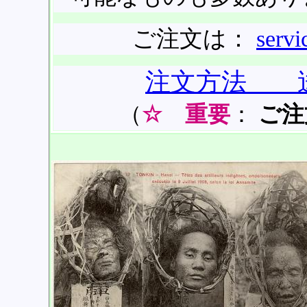
ご注文は：
servi
注文方法 
（
☆
重要
：
ご注