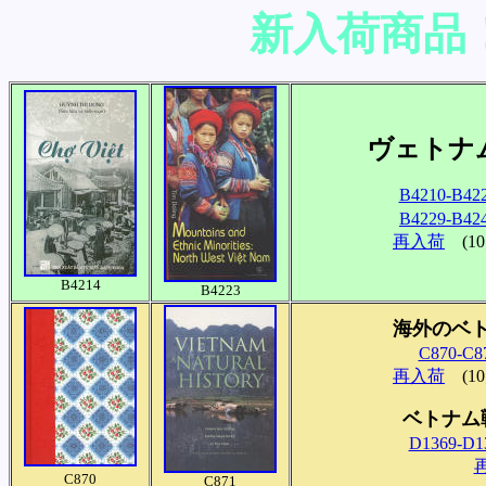
新入荷商品
ヴェトナ
B4210-B42
B4229-B42
再入荷
(1
B4214
B4223
海外のベ
C870-C8
再入荷
(1
ベトナム
D1369-D1
C870
C871