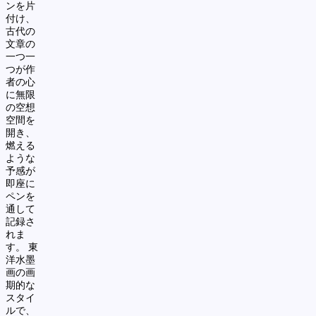
ンを片
付け、
古代の
文章の
一つ一
つが作
者の心
に無限
の空想
空間を
開き、
燃える
ような
予感が
即座に
ペンを
通して
記録さ
れま
す。
東
洋水墨
画の画
期的な
スタイ
ルで、