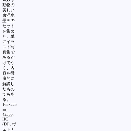
動物の
美しい
東洋水
墨画の
セット
を集め
た。単
にイラ
スト写
真集で
あるだ
けでな
く、内
容を徹
底的に
解説し
たもの
でもあ
る。
165x225
㎜
,
423pp,
HC
(DJ),
ヴ
ェトナ