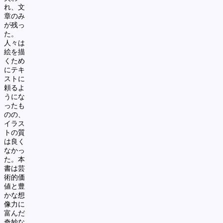
れ、文
章のみ
が残っ
た。
人々は
絵を描
くため
にテキ
ストに
頼るよ
うにな
ったも
のの、
イラス
トの質
は良く
なかっ
た。本
書は芸
術的価
値と豊
かな想
像力に
富んだ
奇妙な