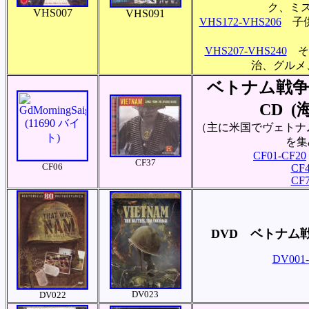
ク、ミ
VHS007
VHS091
VHS172-VHS206
子供
VHS207-VHS240
そ
治、グルメ
ベトナム戦争
CD (
（主に米国でヴェトナ
を集
CF01-CF20
CF37
CF06
CF4
CF7
DVD ベトナム
DV001-
DV023
DV022