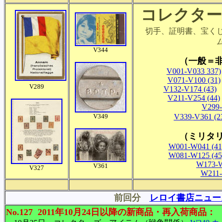
コレクター
切手、証明書、宝く
V344
（一般＝
V001-V033 337)
V071-V100 (31)
V289
V132-V174 (43)
V211-V254 (44)
V299-
V349
V339-V361 (2
（ミリタリ
W001-W041 (41
W081-W125 (45
W173-W
V361
V327
W211-
前回分
レロイ書店ニュースNo
No.127 2011年10月24日以降の新商品・再入荷商品：