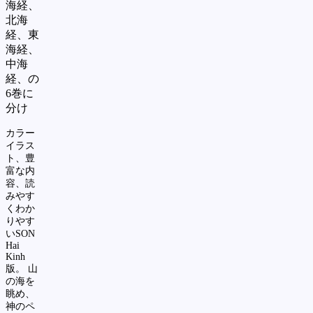
海経、
北海
経、東
海経、
中海
経、の
6
巻に
分け
カラー
イラス
ト、豊
富な内
容、読
みやす
くわか
りやす
い
SON
Hai
Kinh
版。
山
の海を
眺め、
神のペ