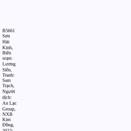
B5661
S
n
ơ
H
i
ả
Kinh,
Biên
so
n:
ạ
L
ng
ươ
Siên,
Tranh:
Sam
Tr
ch,
ạ
Ng
i
ườ
d
ch:
ị
An L
c
ạ
Group,
NXB
Kim
Đ
ng,
ồ
2022;