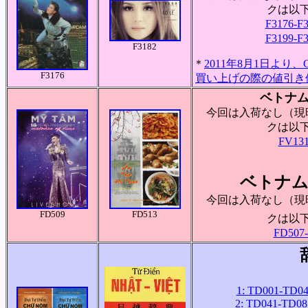
クは以
F3176-F
F3199-F
F3182
＊
2011年8月1日より、C
F3176
買い上げの際の値引き
ベトナム
今回は入荷なし（現
クは以
FV131
ベトナム
今回は入荷なし（現
FD509
FD513
クは以
FD507-
1: TD001-TD04
2: TD041-TD081