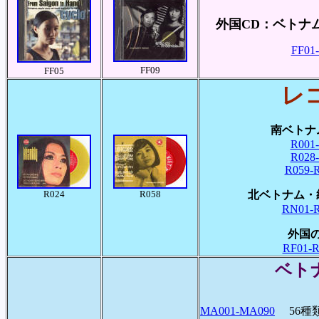
外国CD：ベトナ
FF01-
FF09
FF05
レ
南ベトナ
R001-
R028-
R059-R
R024
R058
北ベトナム・
RN01-R
外国
RF01-R
ベト
MA001-MA090
56種