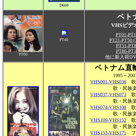
D669
ベ
ト
VHSビデオ
PT01-PT1
PT40
PT21-PT50 (
PT51-PT8
PT86-PT1
PT06
他に新入荷D
ベトナム直
1995～2
VHS001-VHS036
歌
歌・民族
VHS037-VHS073
歌
歌・民族
VHS074-VHS108
歌
歌・民族
VHS109-VHS152
歌
歌・民族
VHS153-VHS171
フ