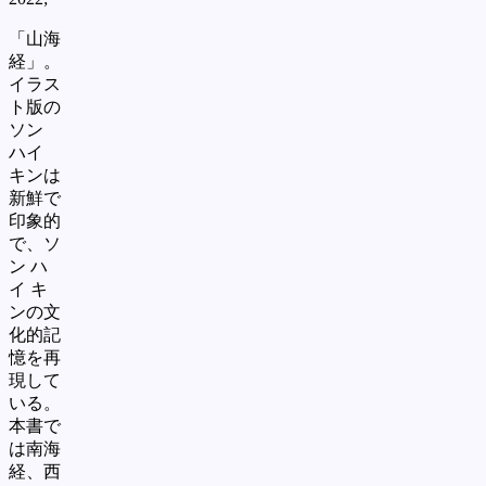
「山海
経」。
イラス
ト版の
ソン
ハイ
キンは
新鮮で
印象的
で、ソ
ン
ハ
イ
キ
ンの文
化的記
憶を再
現して
いる。
本書で
は南海
経、西