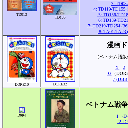
3: TD08
4: TD119-TD155 (
TD013
5: TD156-TD188
TD105
6: TD189-TD218
7: TD219-TD254 (36
8: TA01-TA23 
漫画ド
（ベトナム語版
１
2
６
（DOR
7 (DB
DORE32
DORE16
ベトナム戦争
D094
1 -D
２ D5