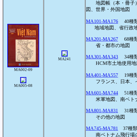
地図帳（本・冊子）
図、世界・外国地図
MA101-MA176
40
地域地図、省行政
MA201-MA267
68
省・都市の地図
MA301-MA343
34
MA241
HCM市土地使用地
MA002-09
MA401-MA557
19
フランス、日本、イ
MA005-08
MA601-MA744
51
米軍地図、南ベトナ
MA801-MA831
31種
その他の地図
MA745-MA781
37種類
南ベトナム飛行場