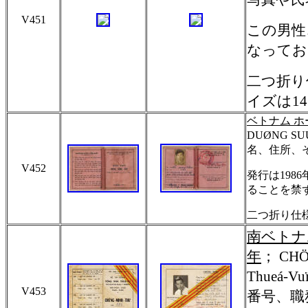
V451
この男性
なってお
二つ折り
イズは14.
ベトナム ホ
DUØNG SU
名、住所、そ
V452
発行は198
ることを禁
二つ折り仕様
南ベトナ
年
；
CHÖ
Thueá-Vu
V453
番号、職