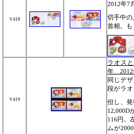
2012年
切手中の
V418
首相。も
ラオスと
年 20
同じデザ
段がラオ
V419
但し、発
12,00
116円
ムが20