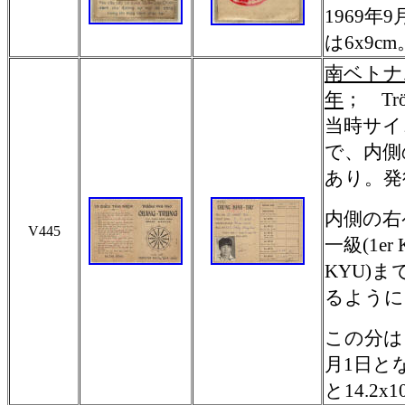
1969
は6x9cm
南ベトナ
年
；
Tr
当時サイ
で、内側
あり。発行
内側の右
V445
一級(1er
KYU)
るように
この分は
月1日と
と14.2x1