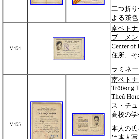
二つ折り
よる茶色
南ベトナ
ブ メン
Center o
V454
住所、そ
ラミネー
南ベトナ
Tröôøng
Theû 
ス・チュ
高校の学
V455
本人の氏
は本人写