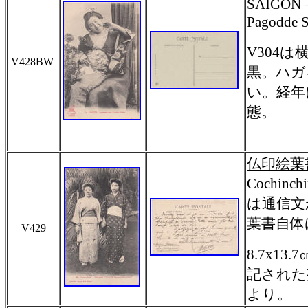
SAIGON – 
Pagodde S
V304
は
V428BW
黒。ハガ
い。経年
態。
仏印絵葉
Cochinchi
は通信文
葉書自体
V429
8.7x
記された
より。