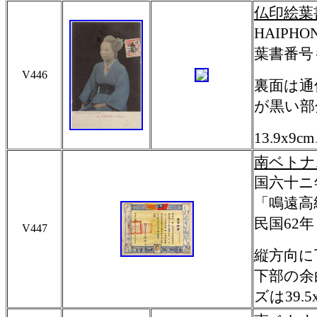
仏印絵葉
HAIPHO
葉書番号
V446
裏面は通
が黒い部
13.9x
南ベトナ
国六十ニ
「鳴遠高
民国62
V447
縦方向に
下部の余
ズは39.5x