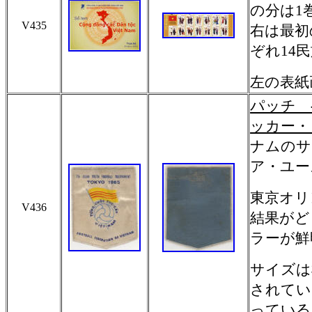
の分は1
V435
右は最初
ぞれ14
左の表紙
パッチ 
ッカー・
ナムのサ
ア・ユー
東京オリ
V436
結果がど
ラーが鮮
サイズは
されてい
っている