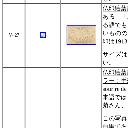
仏印絵葉
ある。「
る語でも
いものの
V427
印は19
サイズは
い。
仏印絵葉
ラー：手
sourire 
本語では
菊さん、
この写真
白黒であ