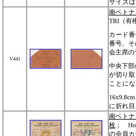
サイズは
南ベトナ
TRI
（有
カード番
番号、そ
会主席の
V441
中央下部
が切り取
ことにな
16x9
に折れ目
南ベトナム
枚
；
Ho
の会員カード