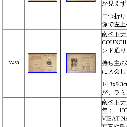
か見えず
二つ折り
像で左上端
南ベトナ
COUNCI
ンド通り
持ち主の
V450
に入会し
14.3x
が、ラミ
南ベトナム
年
；
HO
VIEÄT-NA
写真や氏