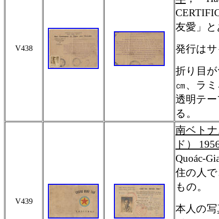
CERTI
友愛」と
発行はサ
V438
折り目が
㎝、ラミ
透明テー
る。
南ベトナ
ド） 195
Quoác-
住の人で
もの。
V439
本人の写