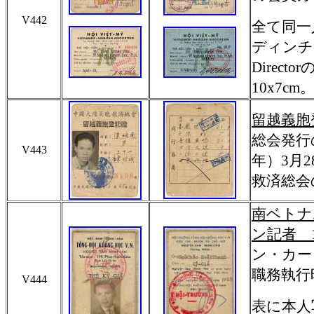
V442
全て同一
ディンチ
Dire
10x7cm
留越義胞
総会発行
V443
年）3月
救済総会の
南ベトナ
ン記者 1
ン・カー
職務執行
V444
表に本人