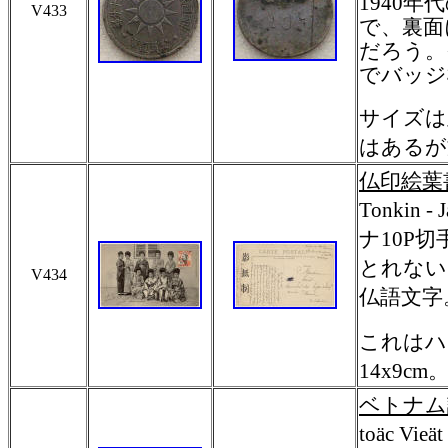
1940
V433
で、裏面
だろう。
でバッジ
サイズは
はあるが
仏印絵葉
Tonkin
ナ10P
とれない
V434
仏語文字
これはハ
14x9
ベトナム
toäc Vieä