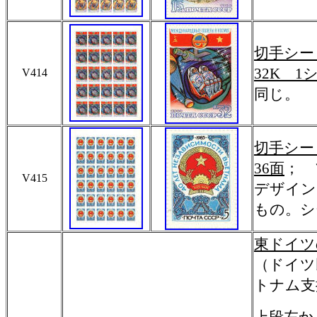
切手シー
32K 1
V414
同じ。
切手シー
36面
； 
V415
デザイン
もの。シー
東ドイツ
（ドイツ
トナム支