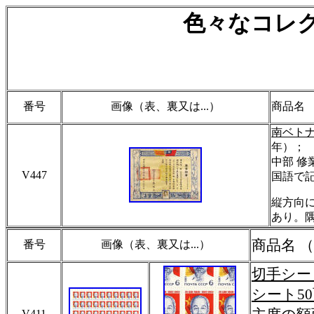
色々なコレ
番号
画像（表、裏又は...）
商品名 
南ベト
年）；
中部 修
V447
国語で
縦方向
あり。隅
商品名 
番号
画像（表、裏又は...）
切手シート
シート5
V411