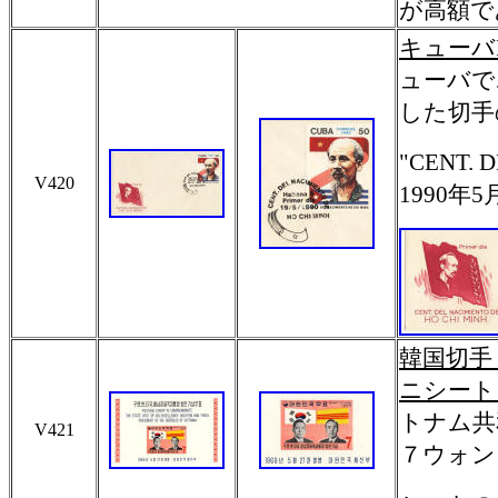
が高額で
キューバF
ューバで
した切手
"CENT. 
V420
1990
韓国切手
ニシート 
トナム共
V421
７ウォン