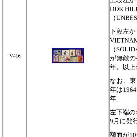
上段左から
DDR HI
（UNBESI
下段左から
VIETNA
（SOLID
V416
が無敵のベト
年。以上
なお、東
年は19
年。
左下端の
9月に発
額面が1