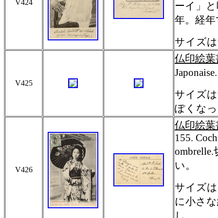
V424
ーイ」と
年。経年
サイズは9
仏印絵葉
Japon
V425
サイズは
ぽくなっ
仏印絵葉
155. Cochi
ombre
い。
V426
サイズは8
に小さな
し。