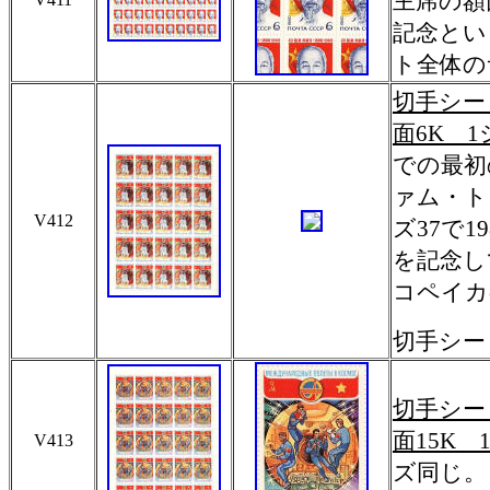
主席の額
記念とい
ト全体のサ
切手シー
面6K 1
での最初
ァム・ト
V412
ズ37で
を記念し
コペイカ
切手シート
切手シー
面15K 
V413
ズ同じ。