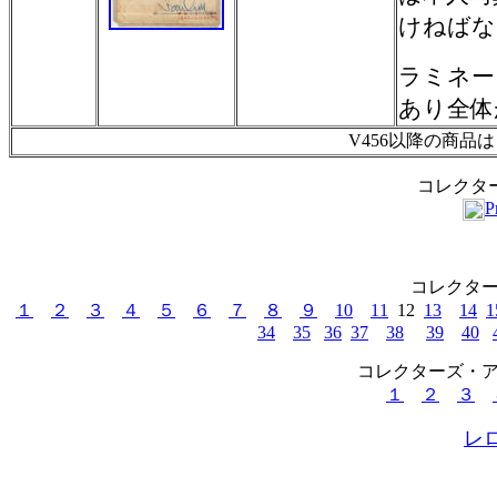
けねばな
ラミネー
あり全体
V456以降の商品
コレクター
P
コレクタ
１
２
３
４
５
６
７
８
９
10
11
12
13
14
1
34
35
36
37
38
39
40
コレクターズ・
１
２
３
レ