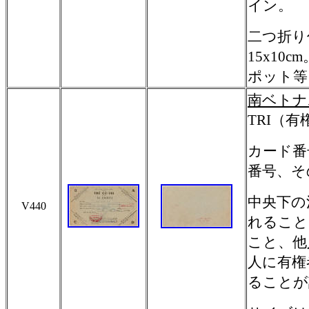
イン。
二つ折り
15x1
ポット等
南ベトナ
TRI
（有
カード番
番号、そ
中央下の
V440
れること
こと、他
人に有権
ることが