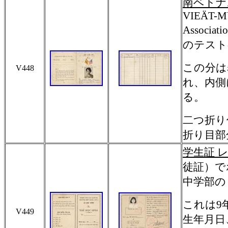
南ベトナ
VIEÄT-MY
Associati
のテスト
この分は
V448
れ、内側
る。
二つ折り
折り目部
学生証 レ
徒証）で
中学部の
これは9
V449
生年月日