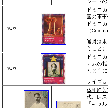
シートの
ドミニカ
国の軍事
ドミニカ
V422
（Common
通貨は東
うことに
ドミニカ
ナムの指
V423
とともに
サイズは3
仏印絵葉
代、レス
「ギャル