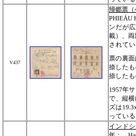
帰郷票（
PHIEÁU
ンだが広
載）、両
されてい
票の裏面
V437
捺したも
捺したも
1957
で、縦横
ズは19.
っている
インドシ
年
；
Ha