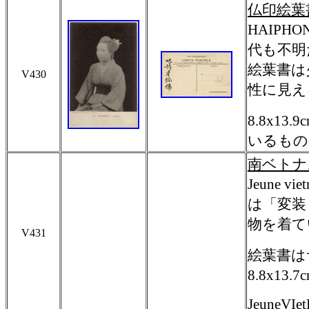
仏印絵葉
HAIPHO
代も不明
絵葉書は
V430
性に見え
8.8x1
いるもの
南ベトナ
Jeune vie
は「変装
物を着て
V431
絵葉書はサ
8.8x13.7
JeuneVIet