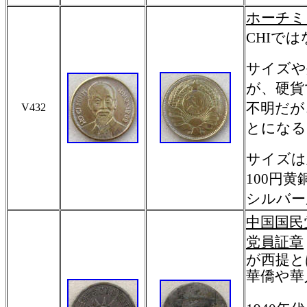
ホーチミン 
CHIでは
サイズや
が、硬貨
不明だが
V432
とになる
サイズは
100円
シルバー
中国国民
党員証章
が西提と
華僑や華