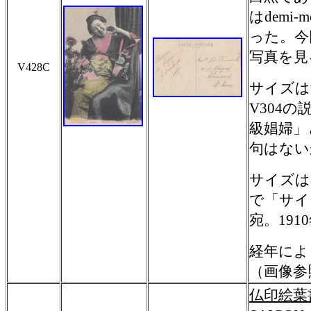
はdemi
った。今
写真を見
V428C
サイズは9.
V304
の
級娼婦」
句はない
サイズは
で「サイ
宛。
1910
経年によ
（画像参
仏印絵葉