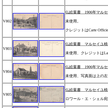
仏絵葉書
1906
年マルセ
V802
未使用。
クレジットは
Carte Offici
仏絵葉書 マルセイユ植
V803
未使用、クレジットは
La
仏絵葉書
1906
年マルセ
V804
未使用、写真面は上の左
仏絵葉書 マルセイユ植
V805
ロワール・エ・シェル宛