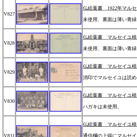
仏絵葉書
1922
年マルセ
V827
未使用、裏面は薄い青緑
仏絵葉書 マルセイユ植
V828
未使用、裏面は薄い青緑
仏絵葉書 マルセイユ植
V829
消印でマルセイユは読め
仏絵葉書 マルセイユ植
V830
ハガキは未使用。
仏絵葉書 マルセイユ植
V831
通信欄の上端にマルセイ