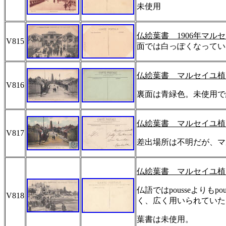
未使用
仏絵葉書
1906
年マルセ
V815
面では白っぽくなってい
仏絵葉書 マルセイユ植
V816
裏面は青緑色。未使用で
仏絵葉書 マルセイユ植
V817
差出場所は不明だが、マ
仏絵葉書 マルセイユ植
仏語では
pousse
よりも
pou
V818
く、広く用いられていた
葉書は未使用。