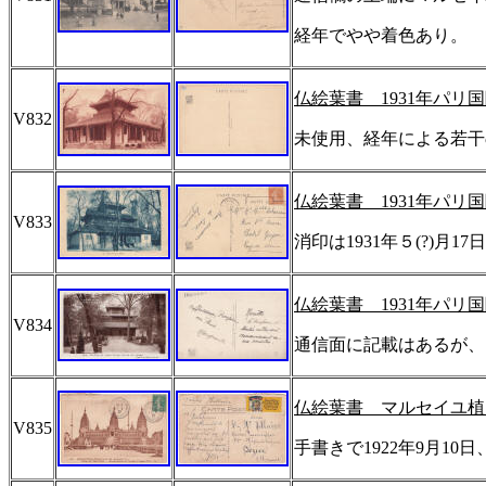
経年でやや着色あり。
仏絵葉書
1931
年パリ国
V832
未使用、経年による若干
仏絵葉書
1931
年パリ国
V833
消印は
1931
年５
(?)
月
17
日
仏絵葉書
1931
年パリ国
V834
通信面に記載はあるが、
仏絵葉書 マルセイユ植
V835
手書きで
1922
年
9
月
10
日