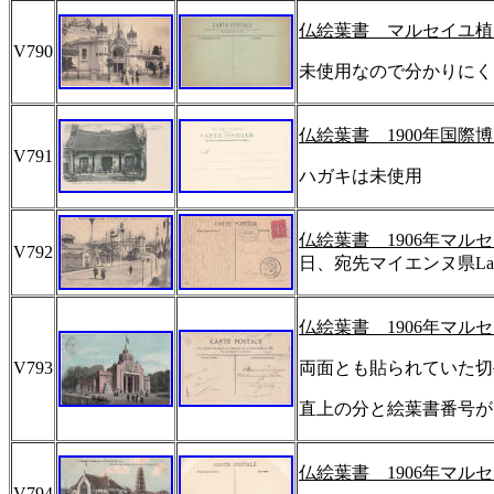
仏絵葉書 マルセイユ植
V790
未使用なので分かりにく
仏絵葉書
1900
年国際博
V791
ハガキは未使用
仏絵葉書
1906
年マルセ
V792
日、宛先マイエンヌ県
La
仏絵葉書
1906
年マルセ
V793
両面とも貼られていた切
直上の分と絵葉書番号が
仏絵葉書
1906
年マルセ
V794