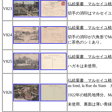
仏絵葉書 マルセイユ植
V823
切手の消印はマルセイユ
仏絵葉書 マルセイユ植
V824
切手の消印が六角形で
Ma
に茶色のシミあり。
仏絵葉書 マルセイユ植
V825
ハガキは未使用。
仏絵葉書 マルセイユ植
au fond, la Rue du Siam
カ
V826
1922
年の植民地博分。
Ma
未使用、裏面は薄い青緑