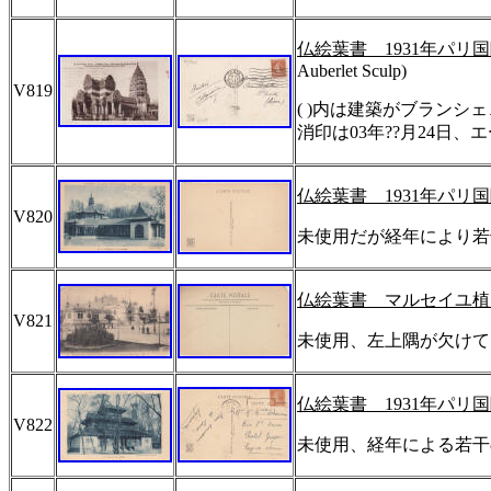
仏絵葉書
1931
年パリ国
Auberlet Sculp)
V819
( )内は建築がブラン
消印は03年??月24日、
仏絵葉書
1931
年パリ国
V820
未使用だが経年により若
仏絵葉書 マルセイユ植
V821
未使用、左上隅が欠けて
仏絵葉書
1931
年パリ国
V822
未使用、経年による若干