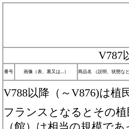
V78
番号
画像（表、裏又は...）
商品名 （説明、状態な
V788
以降（～V876)は
フランスとなるとその植
（館）は相当の規模であ