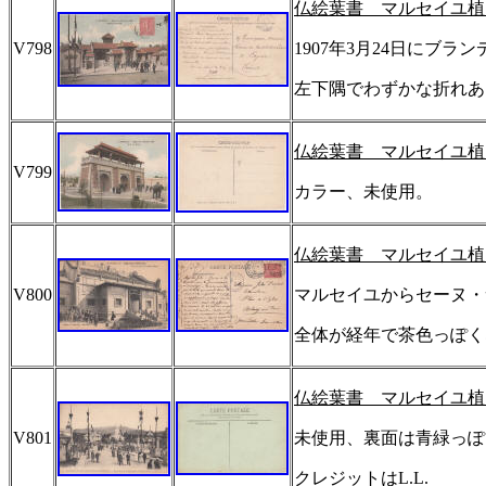
仏絵葉書 マルセイユ植
V798
1907
年
3
月
24
日にブラン
左下隅でわずかな折れあ
仏絵葉書 マルセイユ植
V799
カラー、未使用。
仏絵葉書 マルセイユ植
V800
マルセイユからセーヌ・
全体が経年で茶色っぽく
仏絵葉書 マルセイユ植
V801
未使用、裏面は青緑っぽ
クレジットは
L.L.