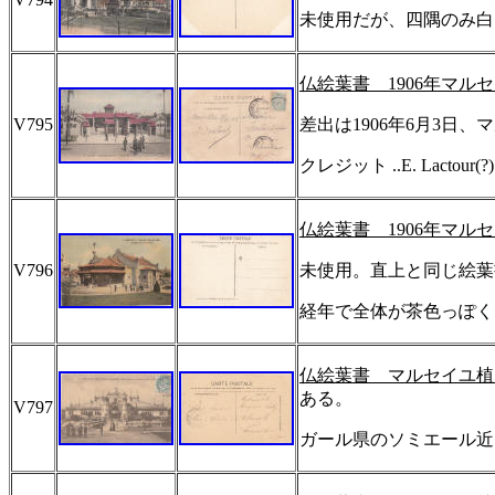
未使用だが、四隅のみ白
仏絵葉書
1906
年マルセ
V795
差出は
1906
年
6
月
3
日、マ
クレジット
..E. Lactour(?)
仏絵葉書
1906
年マルセ
V796
未使用。直上と同じ絵葉
経年で全体が茶色っぽく
仏絵葉書 マルセイユ植
ある。
V797
ガール県のソミエール近