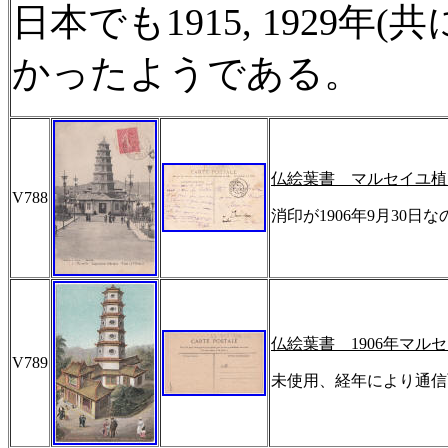
日本でも
1915, 1929
年
(
共
かったようである。
仏絵葉書 マルセイユ植
V788
消印が
1906
年
9
月
30
日な
仏絵葉書
1906
年マルセ
V789
未使用、経年により通信