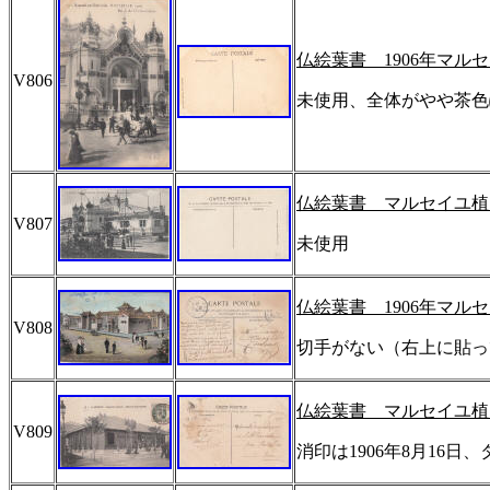
仏絵葉書
1906
年マルセ
V806
未使用、全体がやや茶色
仏絵葉書 マルセイユ植
V807
未使用
仏絵葉書
1906
年マルセ
V808
切手がない（右上に貼っ
仏絵葉書 マルセイユ植
V809
消印は
1906
年
8
月
16
日、