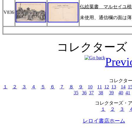
仏絵葉書 マルセイユ植
V836
未使用、通信欄の面は薄
コレクターズ
Previ
コレクタ
１
２
３
４
５
６
７
８
９
10
11
12
13
14
1
35
36
37
38
39
40
41
コレクターズ・
１
２
３
レロイ書店ホーム