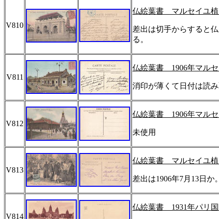
仏絵葉書 マルセイユ植
V810
差出は切手からすると仏
る。
仏絵葉書
1906
年マルセ
V811
消印が薄くて日付は読み
仏絵葉書
1906
年マルセ
V812
未使用
仏絵葉書 マルセイユ植
V813
差出は
1906
年
7
月
13
日か
仏絵葉書
1931
年パリ国
V814