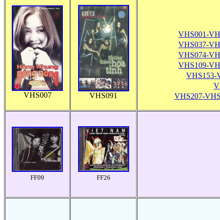
VHS001-VH
VHS037-VH
VHS074-VH
VHS109-VH
VHS153-
V
VHS007
VHS091
VHS207-VHS
FF09
FF26