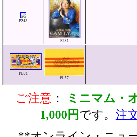
P243
P281
PL01
PL57
ご注意
：
ミニマム・
1,000円
です。
注
**オンライン・ニュ