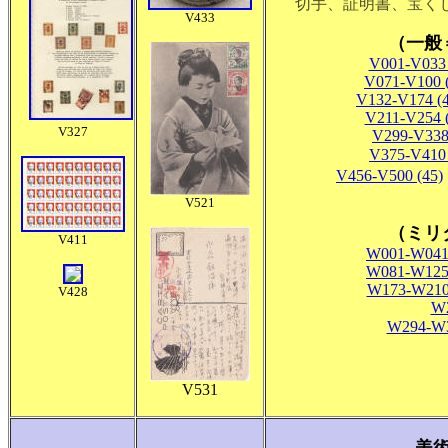
切手、証明書、宝く
V433
（一般
V001-V033 
V071-V100 
V132-V174 (4
V211-V254 (
V327
V299-V338
V375-V410 
V456-V500 (45)
V521
（ミリタ
V411
W001-W041 
W081-W125 
W173-W210 
V428
W2
W294-W3
V531