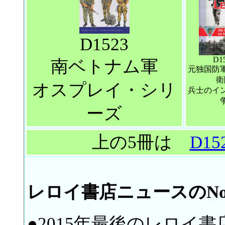
D1523
D1
南ベトナム軍
元独国防
衛
オスプレイ・シリ
兵士のイ
ーズ
上の5冊は
D15
レロイ書店ニュースのNo.
●2015年最後のレロイ