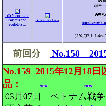
美
（戦争・
内容見
100 Vietnamese
Painters and
Buøi Xuaân Phaùi
http://www.nsl
Sculptors ...
（270点以上！新
前回分
No.158 20
No.159 2015年12
品
：
と
03月07日 ベトナム戦