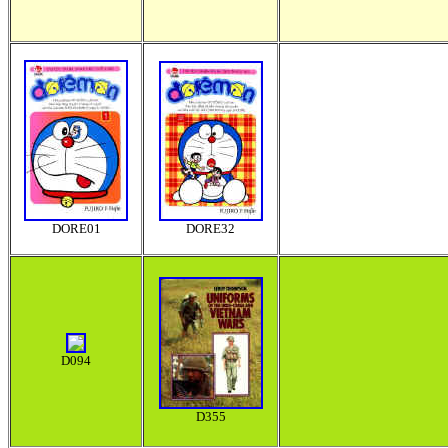
DORE01
DORE32
D
094
D355