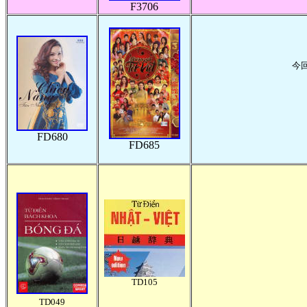
F3706
今回
FD680
FD685
TD105
TD049