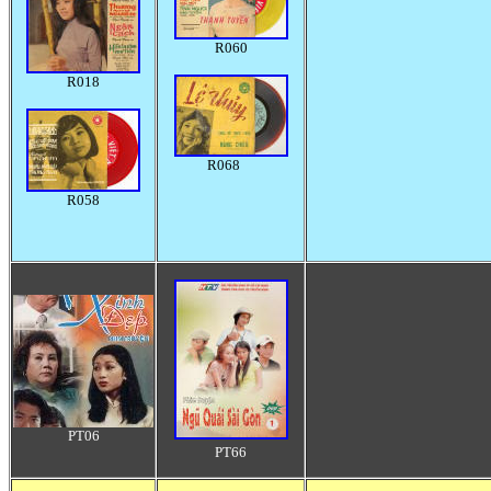
R060
R018
R068
R058
PT06
PT66