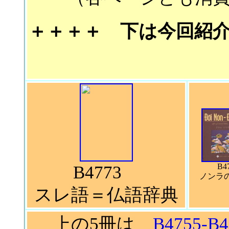
＋＋＋＋ 下は今回紹
B4773
B4
ノンラ
スレ語＝仏語辞典
上の5冊は
B4755-B