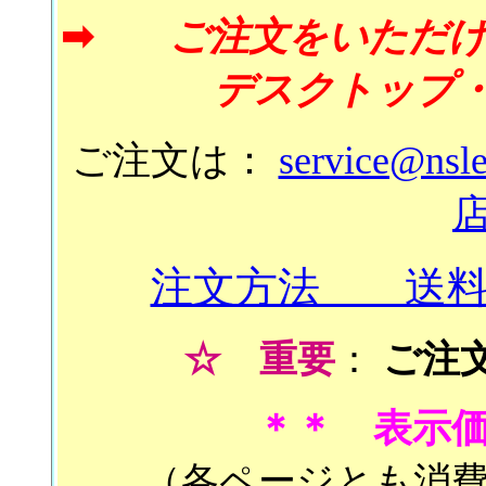
➡
ご注文をいただけ
デスクトップ
ご注文は：
service@nsle
注文方法 送
☆
重要
：
ご注
＊＊ 表示
（各ページとも消