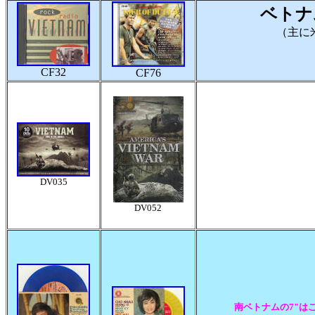
ベトナ
（主に
CF32
CF76
DV035
DV052
南ベトナムの7"は