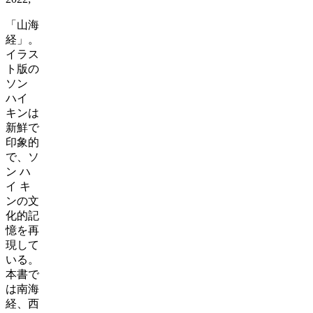
「山海
経」。
イラス
ト版の
ソン
ハイ
キンは
新鮮で
印象的
で、ソ
ン
ハ
イ
キ
ンの文
化的記
憶を再
現して
いる。
本書で
は南海
経、西