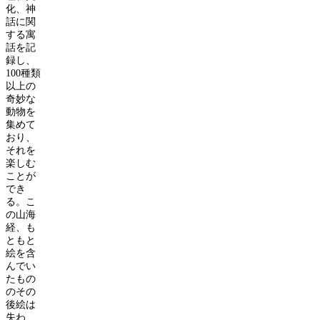
化、神
話に関
する寓
話を記
録し、
100
種類
以上の
奇妙な
動物を
集めて
おり、
それを
楽しむ
ことが
でき
る。こ
の山海
経、も
ともと
絵を含
んでい
たもの
のその
後絵は
失わ