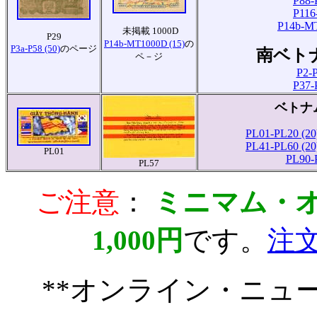
P88-
P116
P14b-MT
未掲載 1000D
P29
P14b-MT1000D (15)
の
P3a-P58 (50)
のページ
南ベト
ペ－ジ
P2-P
P37-
ベトナ
PL01-PL20 (20
PL41-PL60 (20
PL01
PL90-
PL57
ご注意
：
ミニマム・
1,000円
です。
注
**オンライン・ニュ