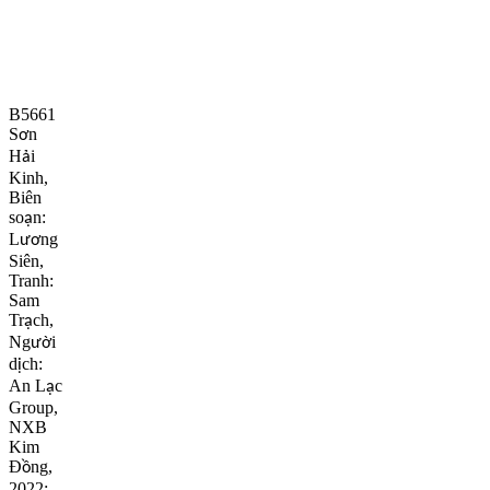
B5661
S
n
ơ
H
i
ả
Kinh,
Biên
so
n:
ạ
L
ng
ươ
Siên,
Tranh:
Sam
Tr
ch,
ạ
Ng
i
ườ
d
ch:
ị
An L
c
ạ
Group,
NXB
Kim
Đ
ng,
ồ
2022;