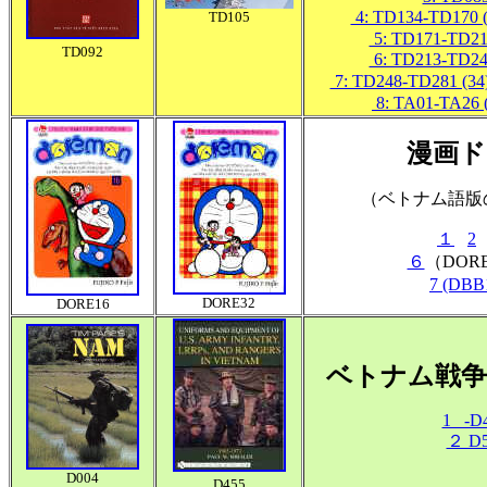
4: TD134-TD170 (
TD105
5: TD171-TD212
TD092
6: TD213-TD247
7: TD248-TD281 (34
8: TA01-TA26 
漫画ド
（ベトナム語版
１
2
６
（DOR
7 (DB
DORE32
DORE16
ベトナム戦争
1 -D
２ D5
D004
D455