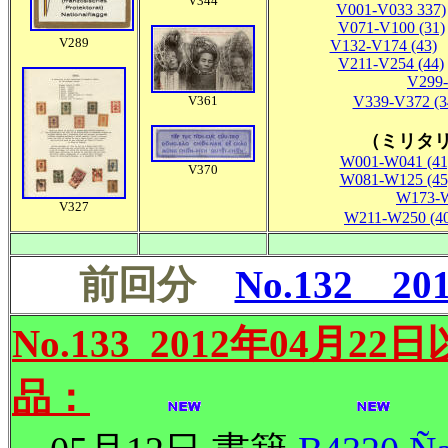
V344
V001-V033 337)
V071-V100 (31)
V289
V132-V174 (43)
V211-V254 (44)
V299-
V361
V339-V372 (3
（ミリタリ
W001-W041 (41
V370
W081-W125 (45
W173-W
V327
W211-W250 (40
前回分
No.132 2
No.133 2012年04
品：
と