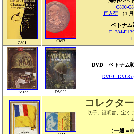
海外のベ
C890-C
再入荷
(１月
ベトナム
D1384-D13
C893
C891
DVD ベトナム
DV001-DV035 (
DV023
DV022
コレクター
切手、証明書、宝く
（一般＝