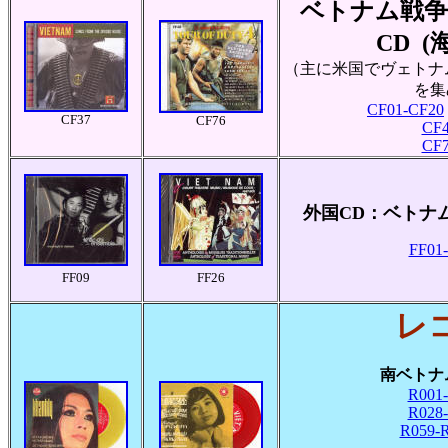
ベトナム戦争
CD (
（主に米国でヴェトナ
を集
CF01-CF20
CF37
CF76
CF4
CF7
外国CD：ベトナ
FF01-
FF09
FF26
レ
南ベトナ
R001-
R028-
R059-R