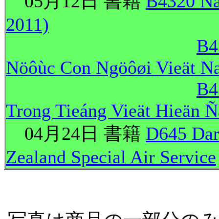
05月12日 書籍
B4320
Ña
2011)
B4
Nöôùc Con Ngöôøi Vieät N
B4
Trong Tieáng Vieät Hieän Ñ
04月24日 書籍
D645 Dare
Zealand Special Air Service