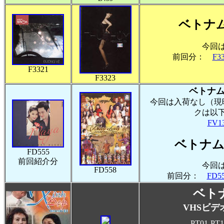
ベトナ
今回
前回分：
F3
F3321
F3323
ベトナム
今回は入荷なし（現
クは以
FV13
ベトナム
FD555
前回紹介分
今回
FD558
前回分：
FD5
ベ
ト
VHSビデオ
PT01-PT1