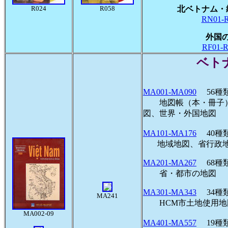
R024
R058
北ベトナム・
RN01-R
外国
RF01-R
ベト
MA001-MA090
56種
地図帳（本・冊子）
図、世界・外国地図
MA101-MA176
40
地域地図、省行政
MA201-MA267
68
省・都市の地図
MA301-MA343
34
MA241
HCM市土地使用地
MA002-09
MA401-MA557
19