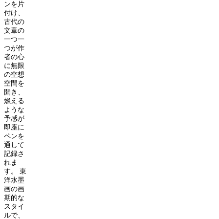
ンを片
付け、
古代の
文章の
一つ一
つが作
者の心
に無限
の空想
空間を
開き、
燃える
ような
予感が
即座に
ペンを
通して
記録さ
れま
す。
東
洋水墨
画の画
期的な
スタイ
ルで、