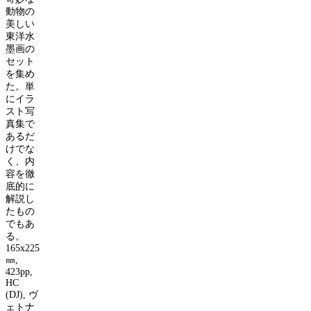
動物の
美しい
東洋水
墨画の
セット
を集め
た。単
にイラ
スト写
真集で
あるだ
けでな
く、内
容を徹
底的に
解説し
たもの
でもあ
る。
165x225
㎜
,
423pp,
HC
(DJ),
ヴ
ェトナ