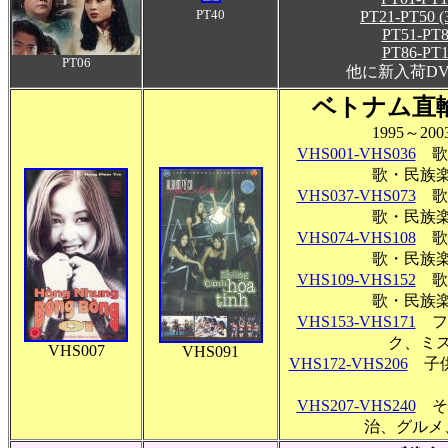
PT40
PT21-PT50 (
PT51-PT8
PT86-PT1
PT06
他に新入荷D
ベトナム直
1995～2
VHS001-VHS036
歌
歌・民族
VHS037-VHS073
歌
歌・民族
VHS074-VHS108
歌
歌・民族
VHS109-VHS152
歌
歌・民族
VHS153-VHS171
フ
ク、ミ
VHS007
VHS091
VHS172-VHS206
子供
VHS207-VHS240
そ
治、グルメ