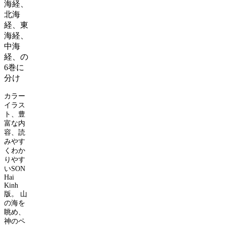
海経、
北海
経、東
海経、
中海
経、の
6
巻に
分け
カラー
イラス
ト、豊
富な内
容、読
みやす
くわか
りやす
い
SON
Hai
Kinh
版。
山
の海を
眺め、
神のペ