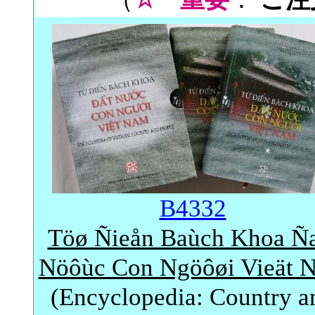
B4332
Töø Ñieån Baùch Khoa Ña
Nöôùc Con Ngöôøi Vieät 
(Encyclopedia: Country a