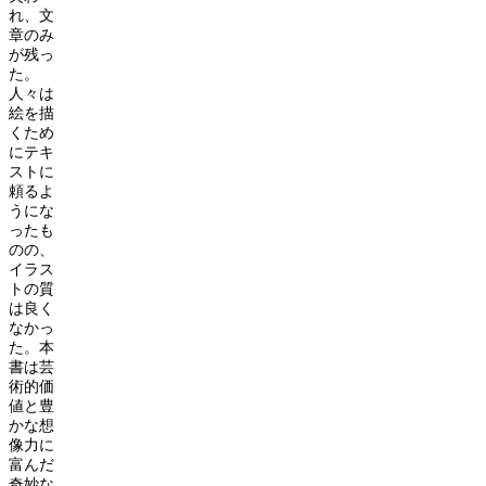
れ、文
章のみ
が残っ
た。
人々は
絵を描
くため
にテキ
ストに
頼るよ
うにな
ったも
のの、
イラス
トの質
は良く
なかっ
た。本
書は芸
術的価
値と豊
かな想
像力に
富んだ
奇妙な