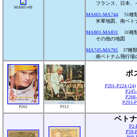
フランス、日本、イ
MA005-08
MA601-MA744
51
米軍地図、南ベトナ
MA801-MA831
31種
その他の地図
MA745-MA781
37種類
南ベトナム飛行場
ポ
P201-P224 (24)
P245-
P268-
P293-P
P262
P312
ベトナ
P2-
P59-P